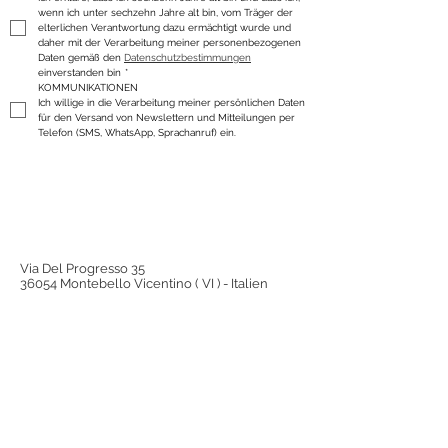
wenn ich unter sechzehn Jahre alt bin, vom Träger der 
elterlichen Verantwortung dazu ermächtigt wurde und 
daher mit der Verarbeitung meiner personenbezogenen 
Daten gemäß den 
Datenschutzbestimmungen
einverstanden bin
*
KOMMUNIKATIONEN
Ich willige in die Verarbeitung meiner persönlichen Daten 
für den Versand von Newslettern und Mitteilungen per 
Telefon (SMS, WhatsApp, Sprachanruf) ein.
Via Del Progresso 35
36054 Montebello Vicentino ( VI ) - Italien