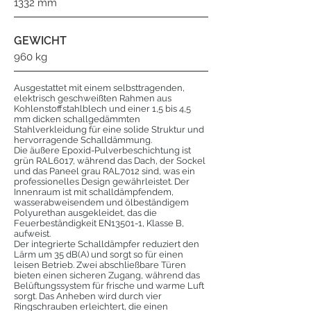
1332 mm
GEWICHT
960 kg
Ausgestattet mit einem selbsttragenden,
elektrisch geschweißten Rahmen aus
Kohlenstoffstahlblech und einer 1,5 bis 4,5
mm dicken schallgedämmten
Stahlverkleidung für eine solide Struktur und
hervorragende Schalldämmung.
Die äußere Epoxid-Pulverbeschichtung ist
grün RAL6017, während das Dach, der Sockel
und das Paneel grau RAL7012 sind, was ein
professionelles Design gewährleistet. Der
Innenraum ist mit schalldämpfendem,
wasserabweisendem und ölbeständigem
Polyurethan ausgekleidet, das die
Feuerbeständigkeit EN13501-1, Klasse B,
aufweist.
Der integrierte Schalldämpfer reduziert den
Lärm um 35 dB(A) und sorgt so für einen
leisen Betrieb. Zwei abschließbare Türen
bieten einen sicheren Zugang, während das
Belüftungssystem für frische und warme Luft
sorgt. Das Anheben wird durch vier
Ringschrauben erleichtert, die einen