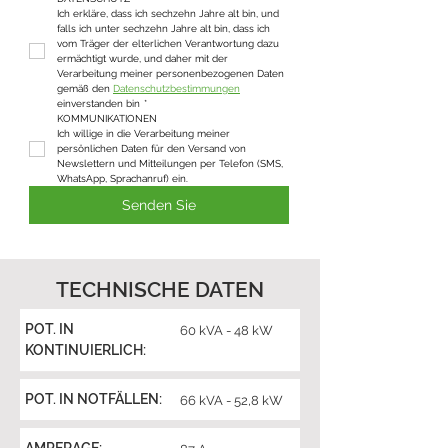
Ich erkläre, dass ich sechzehn Jahre alt bin, und 
falls ich unter sechzehn Jahre alt bin, dass ich 
vom Träger der elterlichen Verantwortung dazu 
ermächtigt wurde, und daher mit der 
Verarbeitung meiner personenbezogenen Daten 
gemäß den 
Datenschutzbestimmungen
einverstanden bin
*
KOMMUNIKATIONEN
Ich willige in die Verarbeitung meiner 
persönlichen Daten für den Versand von 
Newslettern und Mitteilungen per Telefon (SMS, 
WhatsApp, Sprachanruf) ein.
Senden Sie
TECHNISCHE DATEN
POT. IN
60 kVA - 48 kW
KONTINUIERLICH:
POT. IN NOTFÄLLEN:
66 kVA - 52,8 kW