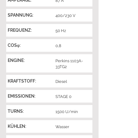
AMPERAGE:
87 A
SPANNUNG:
400/230 V
FREQUENZ:
50 Hz
COSφ:
0,8
ENGINE:
Perkins 1103A-
33TG2
KRAFTSTOFF:
Diesel
EMISSIONEN:
STAGE 0
TURNS:
1500 U/min
KÜHLEN:
Wasser