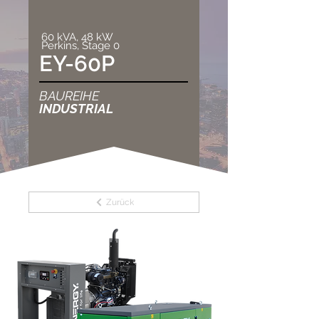
60 kVA, 48 kW
Perkins, Stage 0
EY-60P
BAUREIHE
INDUSTRIAL
Zurück