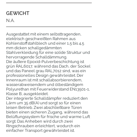
GEWICHT
N.A.
Ausgestattet mit einem selbsttragenden,
elektrisch geschweißten Rahmen aus
Kohlenstoffstahlblech und einer 1,5 bis 4,5
mm dicken schallgedämmten
Stahlverkleidung für eine solide Struktur und
hervorragende Schalldämmung.
Die äußere Epoxid-Pulverbeschichtung ist
grün RAL6017, während das Dach, der Sockel
und das Paneel grau RAL7012 sind, was ein
professionelles Design gewährleistet. Der
Innenraum ist mit schallabsorbierendem,
wasserabweisendem und ölbeständigem
Polyurethan mit Feuerwiderstand EN13501-1,
Klasse B, ausgekleidet.
Der integrierte Schalldämpfer reduziert den
Lärm um 35 dB(A) und sorgt so für einen
leisen Betrieb. Zwei abschließbare Türen
bieten einen sicheren Zugang, während das
Belüftungssystem für frische und warme Luft
sorgt. Das Anheben wird durch zwei
Ringschrauben erleichtert, wodurch ein
einfacher Transport gewährleistet ist.