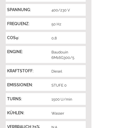
SPANNUNG:
400/230 V
FREQUENZ:
50 Hz
COSφ:
0,8
ENGINE:
Baudouin
6M16G300/5
KRAFTSTOFF:
Diesel
EMISSIONEN:
STUFE 0
TURNS:
1500 U/min
KÜHLEN:
Wasser
VERBRAUCH 75%
N.A.