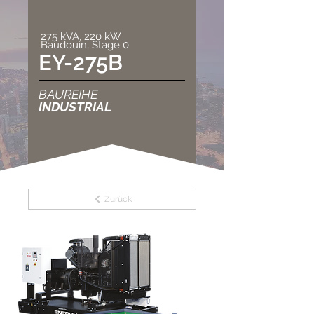
275 kVA, 220 kW
Baudouin, Stage 0
EY-275B
BAUREIHE
INDUSTRIAL
Zurück