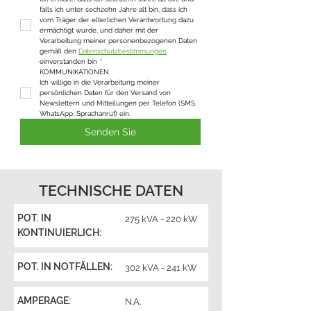
falls ich unter sechzehn Jahre alt bin, dass ich 
vom Träger der elterlichen Verantwortung dazu 
ermächtigt wurde, und daher mit der 
Verarbeitung meiner personenbezogenen Daten 
gemäß den 
Datenschutzbestimmungen
einverstanden bin
*
KOMMUNIKATIONEN
Ich willige in die Verarbeitung meiner 
persönlichen Daten für den Versand von 
Newslettern und Mitteilungen per Telefon (SMS, 
WhatsApp, Sprachanruf) ein.
Senden Sie
TECHNISCHE DATEN
POT. IN
275 kVA - 220 kW
KONTINUIERLICH:
POT. IN NOTFÄLLEN:
302 kVA - 241 kW
AMPERAGE:
N.A.