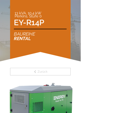
13 kVA, 10,4 kW
Perkins, Stufe 0
EY-R14P
BAUREIHE
RENTAL
Zurück