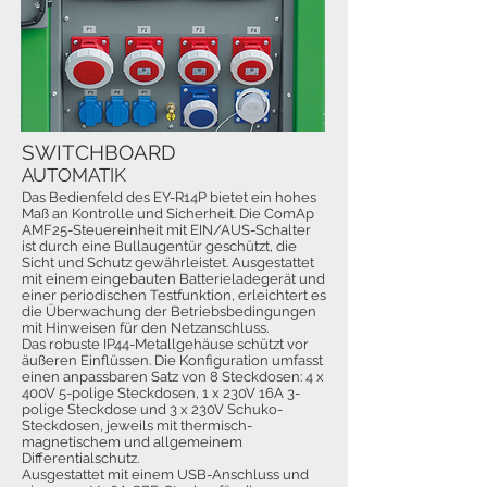
SWITCHBOARD
AUTOMATIK
Das Bedienfeld des EY-R14P bietet ein hohes
Maß an Kontrolle und Sicherheit. Die ComAp
AMF25-Steuereinheit mit EIN/AUS-Schalter
ist durch eine Bullaugentür geschützt, die
Sicht und Schutz gewährleistet. Ausgestattet
mit einem eingebauten Batterieladegerät und
einer periodischen Testfunktion, erleichtert es
die Überwachung der Betriebsbedingungen
mit Hinweisen für den Netzanschluss.
Das robuste IP44-Metallgehäuse schützt vor
äußeren Einflüssen. Die Konfiguration umfasst
einen anpassbaren Satz von 8 Steckdosen: 4 x
400V 5-polige Steckdosen, 1 x 230V 16A 3-
polige Steckdose und 3 x 230V Schuko-
Steckdosen, jeweils mit thermisch-
magnetischem und allgemeinem
Differentialschutz.
Ausgestattet mit einem USB-Anschluss und