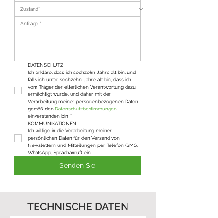
DATENSCHUTZ
Ich erkläre, dass ich sechzehn Jahre alt bin, und 
falls ich unter sechzehn Jahre alt bin, dass ich 
vom Träger der elterlichen Verantwortung dazu 
ermächtigt wurde, und daher mit der 
Verarbeitung meiner personenbezogenen Daten 
gemäß den 
Datenschutzbestimmungen
einverstanden bin
*
KOMMUNIKATIONEN
Ich willige in die Verarbeitung meiner 
persönlichen Daten für den Versand von 
Newslettern und Mitteilungen per Telefon (SMS, 
WhatsApp, Sprachanruf) ein.
Senden Sie
TECHNISCHE DATEN