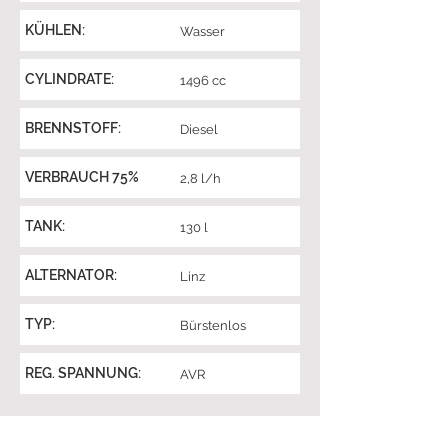
KÜHLEN:
Wasser
CYLINDRATE:
1496 cc
BRENNSTOFF:
Diesel
VERBRAUCH 75%
2,8 l/h
TANK:
130 l
ALTERNATOR:
Linz
TYP:
Bürstenlos
REG. SPANNUNG:
AVR