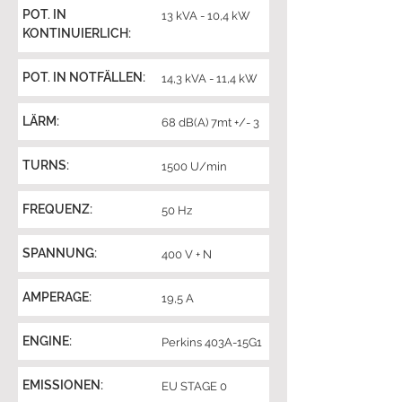
POT. IN
13 kVA - 10,4 kW
KONTINUIERLICH:
POT. IN NOTFÄLLEN:
14,3 kVA - 11,4 kW
LÄRM:
68 dB(A) 7mt +/- 3
TURNS:
1500 U/min
FREQUENZ:
50 Hz
SPANNUNG:
400 V + N
AMPERAGE:
19,5 A
ENGINE:
Perkins 403A-15G1
EMISSIONEN:
EU STAGE 0