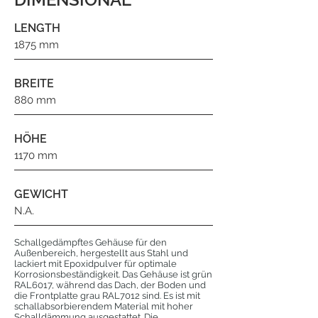
LENGTH
1875 mm
BREITE
880 mm
HÖHE
1170 mm
GEWICHT
N.A.
Schallgedämpftes Gehäuse für den
Außenbereich, hergestellt aus Stahl und
lackiert mit Epoxidpulver für optimale
Korrosionsbeständigkeit. Das Gehäuse ist grün
RAL6017, während das Dach, der Boden und
die Frontplatte grau RAL7012 sind. Es ist mit
schallabsorbierendem Material mit hoher
Schalldämmung ausgestattet. Die