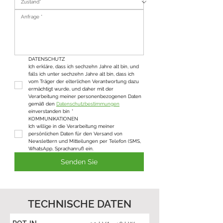
DATENSCHUTZ
Ich erkläre, dass ich sechzehn Jahre alt bin, und 
falls ich unter sechzehn Jahre alt bin, dass ich 
vom Träger der elterlichen Verantwortung dazu 
ermächtigt wurde, und daher mit der 
Verarbeitung meiner personenbezogenen Daten 
gemäß den 
Datenschutzbestimmungen
einverstanden bin
*
KOMMUNIKATIONEN
Ich willige in die Verarbeitung meiner 
persönlichen Daten für den Versand von 
Newslettern und Mitteilungen per Telefon (SMS, 
WhatsApp, Sprachanruf) ein.
Senden Sie
TECHNISCHE DATEN