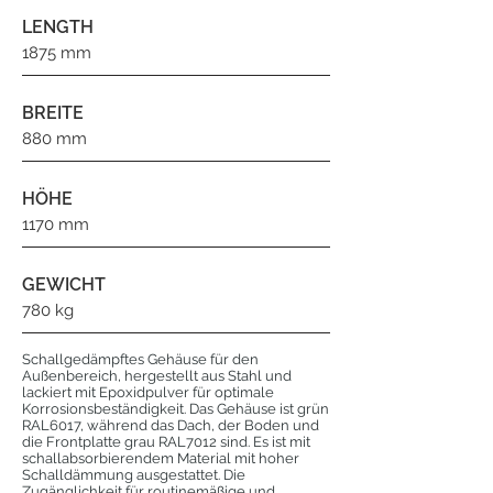
LENGTH
1875 mm
BREITE
880 mm
HÖHE
1170 mm
GEWICHT
780 kg
Schallgedämpftes Gehäuse für den
Außenbereich, hergestellt aus Stahl und
lackiert mit Epoxidpulver für optimale
Korrosionsbeständigkeit. Das Gehäuse ist grün
RAL6017, während das Dach, der Boden und
die Frontplatte grau RAL7012 sind. Es ist mit
schallabsorbierendem Material mit hoher
Schalldämmung ausgestattet. Die
Zugänglichkeit für routinemäßige und