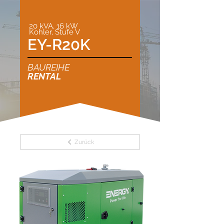
20 kVA, 16 kW
Kohler, Stufe V
EY-R20K
BAUREIHE
RENTAL
Zurück