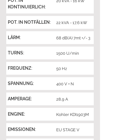
POT. IN
20 kVA - 16 kW
KONTINUIERLICH:
POT. IN NOTFÄLLEN:
22 kVA - 17,6 kW
LÄRM:
68 dB(A) 7mt +/- 3
TURNS:
1500 U/min
FREQUENZ:
50 Hz
SPANNUNG:
400 V + N
AMPERAGE:
28,9 A
ENGINE:
Kohler KDI1903M
EMISSIONEN:
EU STAGE V