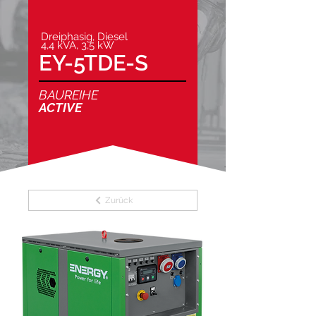
Dreiphasig, Diesel
4,4 kVA, 3,5 kW
EY-5TDE-S
BAUREIHE
ACTIVE
Zurück