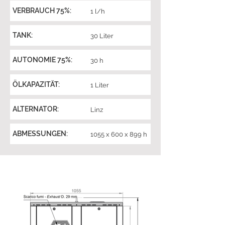
VERBRAUCH 75%:
1 l/h
TANK:
30 Liter
AUTONOMIE 75%:
30 h
ÖLKAPAZITÄT:
1 Liter
ALTERNATOR:
Linz
ABMESSUNGEN:
1055 x 600 x 899 h