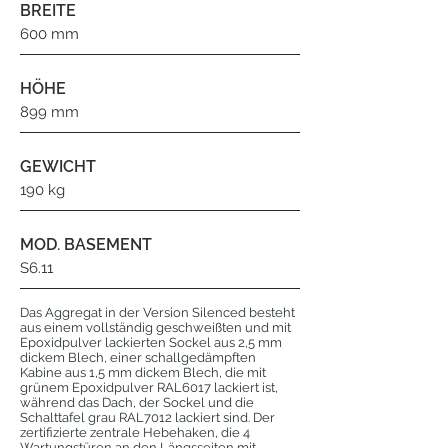
BREITE
600 mm
HÖHE
899 mm
GEWICHT
190 kg
MOD. BASEMENT
S6.11
Das Aggregat in der Version Silenced besteht
aus einem vollständig geschweißten und mit
Epoxidpulver lackierten Sockel aus 2,5 mm
dickem Blech, einer schallgedämpften
Kabine aus 1,5 mm dickem Blech, die mit
grünem Epoxidpulver RAL6017 lackiert ist,
während das Dach, der Sockel und die
Schalttafel grau RAL7012 lackiert sind. Der
zertifizierte zentrale Hebehaken, die 4
Wartungstüren an den Längsseiten mit