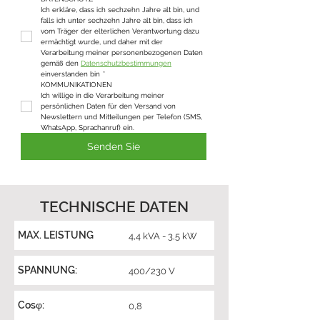
Ich erkläre, dass ich sechzehn Jahre alt bin, und 
falls ich unter sechzehn Jahre alt bin, dass ich 
vom Träger der elterlichen Verantwortung dazu 
ermächtigt wurde, und daher mit der 
Verarbeitung meiner personenbezogenen Daten 
gemäß den 
Datenschutzbestimmungen
einverstanden bin
*
KOMMUNIKATIONEN
Ich willige in die Verarbeitung meiner 
persönlichen Daten für den Versand von 
Newslettern und Mitteilungen per Telefon (SMS, 
WhatsApp, Sprachanruf) ein.
Senden Sie
TECHNISCHE DATEN
MAX. LEISTUNG
4,4 kVA - 3,5 kW
SPANNUNG:
400/230 V
Cosφ:
0,8