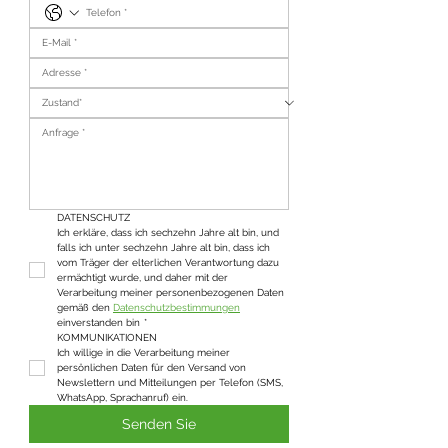
DATENSCHUTZ
Ich erkläre, dass ich sechzehn Jahre alt bin, und 
falls ich unter sechzehn Jahre alt bin, dass ich 
vom Träger der elterlichen Verantwortung dazu 
ermächtigt wurde, und daher mit der 
Verarbeitung meiner personenbezogenen Daten 
gemäß den 
Datenschutzbestimmungen
einverstanden bin
*
KOMMUNIKATIONEN
Ich willige in die Verarbeitung meiner 
persönlichen Daten für den Versand von 
Newslettern und Mitteilungen per Telefon (SMS, 
WhatsApp, Sprachanruf) ein.
Senden Sie