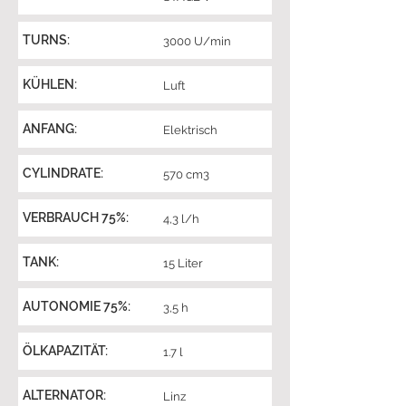
TURNS:
3000 U/min
KÜHLEN:
Luft
ANFANG:
Elektrisch
CYLINDRATE:
570 cm3
VERBRAUCH 75%:
4,3 l/h
TANK:
15 Liter
AUTONOMIE 75%:
3,5 h
ÖLKAPAZITÄT:
1.7 l
ALTERNATOR:
Linz