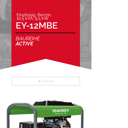
Einphasig, Benzin
10,5 kVA, 9,5 kW
EY-12MBE
BAUREIHE
ACTIVE
Zurück