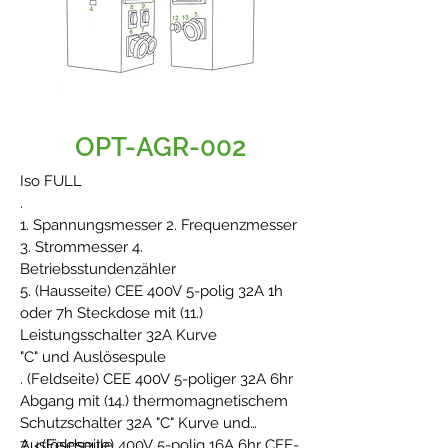
OPT-AGR-002
Iso FULL
.
1. Spannungsmesser 2. Frequenzmesser
3. Strommesser 4.
Betriebsstundenzähler
5. (Hausseite) CEE 400V 5-polig 32A 1h
oder 7h Steckdose mit (11.)
Leistungsschalter 32A Kurve
"C" und Auslösespule
. (Feldseite) CEE 400V 5-poliger 32A 6hr
Abgang mit (14.) thermomagnetischem
Schutzschalter 32A "C" Kurve und
Auslösespule
7. <(Feldseite) 400V 5-polig 16A 6hr CEE-