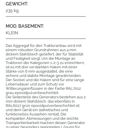
GEWICHT:
235 kg
MOD. BASEMENT:
KLEIN
Das Aggregat für den Traktoranbau wird mit
einem robusten Grundrahmen aus 4 mm
dickem Stahlblech geliefert, der für Stabilität
und Festigkeit sorgt. Um die Montage an
Traktoren der Kategorien 1-2-3 zu erleichtern,
ist es mit drei verstärkten Haken mit einer
Stärke von 6 mm ausgestattet, die eine
sichere und stabile Montage gewährleisten.
Der Sockel und die Haken sind für eine lange
Lebensdauer und zum Schutz vor
Witterungseinflüssen in der Farbe RAL7012
grau epoxidpulverbeschichtet.
Die Seitenteile des Generators bestehen aus 2
mm dickem Stahlblech, das ebenfalls in
RAL6017 grün epoxidpulverbeschichtet ist
und dem Gerät ein ästhetisches und
funktionelles Aussehen rentalt. Die
kompakten Abmessungen und die leichte
Transportierbarkeit machen diesen Generator
zu einer besonders geeigneten Lösung für