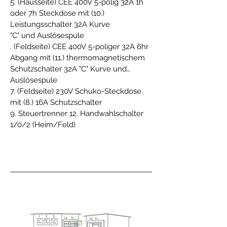
5. (Hausseite) CEE 400V 5-polig 32A 1h
oder 7h Steckdose mit (10.)
Leistungsschalter 32A Kurve
"C" und Auslösespule
. (Feldseite) CEE 400V 5-poliger 32A 6hr
Abgang mit (11.) thermomagnetischem
Schutzschalter 32A "C" Kurve und
Auslösespule
.
7. (Feldseite) 230V Schuko-Steckdose
mit (8.) 16A Schutzschalter
9. Steuertrenner 12. Handwahlschalter
1/0/2 (Heim/Feld)