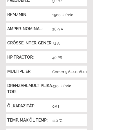
FREQUENZ:
50 Hz
RPM/MIN:
1500 U/min
AMPER. NOMINAL:
28,9 A
GRÖSSE INTER. GENER:
32 A
HP TRACTOR:
40 PS
MULTIPLIER:
Comer
9.624.008.10
DREHZAHLMULTIPLIKA
430 U/min
TOR:
ÖLKAPAZITÄT:
0.5 l
TEMP. MAX ÖL TEMP:
110 °C