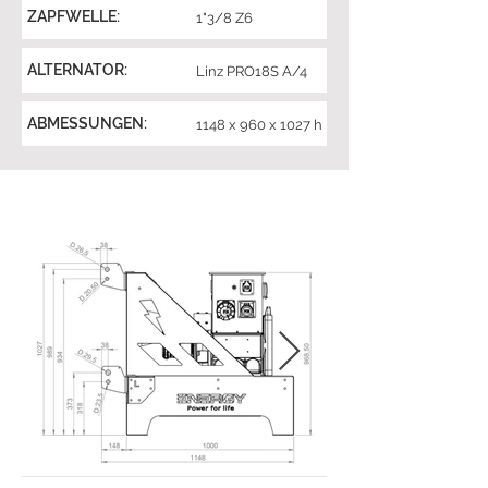
ZAPFWELLE:
1"3/8 Z6
ALTERNATOR:
Linz PRO18S A/4
ABMESSUNGEN:
1148 x 960 x 1027 h