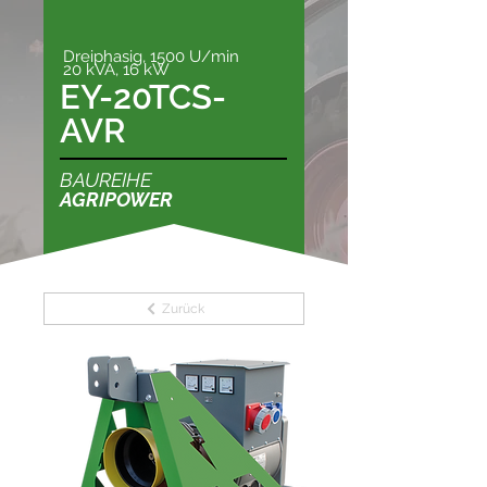
Dreiphasig, 1500 U/min
20 kVA, 16 kW
EY-20TCS-
AVR
BAUREIHE
AGRIPOWER
Zurück