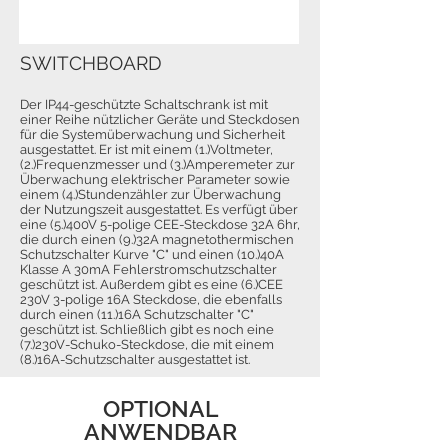
SWITCHBOARD
Der IP44-geschützte Schaltschrank ist mit
einer Reihe nützlicher Geräte und Steckdosen
für die Systemüberwachung und Sicherheit
ausgestattet. Er ist mit einem (1.)Voltmeter,
(2.)Frequenzmesser und (3.)Amperemeter zur
Überwachung elektrischer Parameter sowie
einem (4.)Stundenzähler zur Überwachung
der Nutzungszeit ausgestattet. Es verfügt über
eine (5.)400V 5-polige CEE-Steckdose 32A 6hr,
die durch einen (9.)32A magnetothermischen
Schutzschalter Kurve "C" und einen (10.)40A
Klasse A 30mA Fehlerstromschutzschalter
geschützt ist. Außerdem gibt es eine (6.)CEE
230V 3-polige 16A Steckdose, die ebenfalls
durch einen (11.)16A Schutzschalter "C"
geschützt ist. Schließlich gibt es noch eine
(7.)230V-Schuko-Steckdose, die mit einem
(8.)16A-Schutzschalter ausgestattet ist.
OPTIONAL
ANWENDBAR