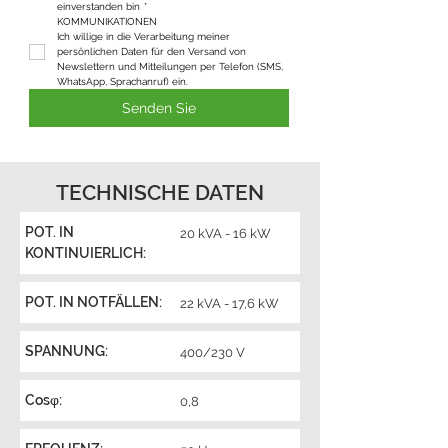
einverstanden bin
*
KOMMUNIKATIONEN
Ich willige in die Verarbeitung meiner 
persönlichen Daten für den Versand von 
Newslettern und Mitteilungen per Telefon (SMS, 
WhatsApp, Sprachanruf) ein.
Senden Sie
TECHNISCHE DATEN
POT. IN
20 kVA - 16 kW
KONTINUIERLICH:
POT. IN NOTFÄLLEN:
22 kVA - 17,6 kW
SPANNUNG:
400/230 V
Cosφ:
0,8