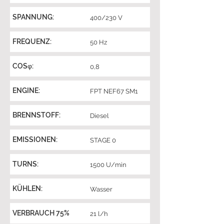
SPANNUNG:
400/230 V
FREQUENZ:
50 Hz
COSφ:
0,8
ENGINE:
FPT NEF67 SM1
BRENNSTOFF:
Diesel
EMISSIONEN:
STAGE 0
TURNS:
1500 U/min
KÜHLEN:
Wasser
VERBRAUCH 75%
21 l/h