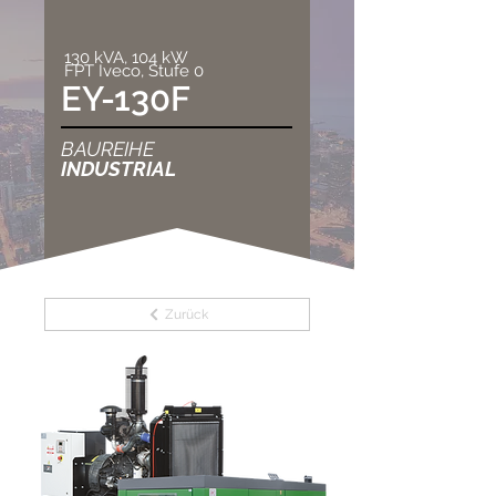
130 kVA, 104 kW
FPT Iveco, Stufe 0
EY-130F
BAUREIHE
INDUSTRIAL
Zurück