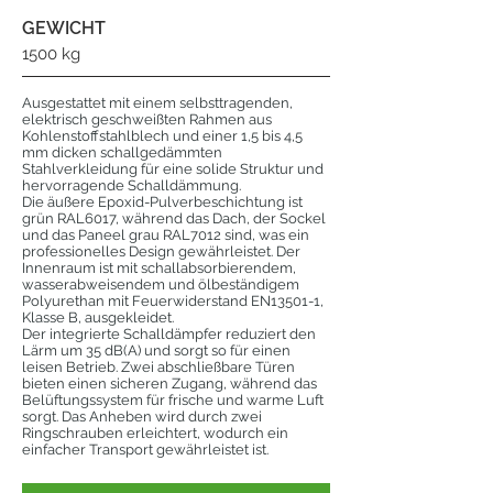
GEWICHT
1500 kg
Ausgestattet mit einem selbsttragenden,
elektrisch geschweißten Rahmen aus
Kohlenstoffstahlblech und einer 1,5 bis 4,5
mm dicken schallgedämmten
Stahlverkleidung für eine solide Struktur und
hervorragende Schalldämmung.
Die äußere Epoxid-Pulverbeschichtung ist
grün RAL6017, während das Dach, der Sockel
und das Paneel grau RAL7012 sind, was ein
professionelles Design gewährleistet. Der
Innenraum ist mit schallabsorbierendem,
wasserabweisendem und ölbeständigem
Polyurethan mit Feuerwiderstand EN13501-1,
Klasse B, ausgekleidet.
Der integrierte Schalldämpfer reduziert den
Lärm um 35 dB(A) und sorgt so für einen
leisen Betrieb. Zwei abschließbare Türen
bieten einen sicheren Zugang, während das
Belüftungssystem für frische und warme Luft
sorgt. Das Anheben wird durch zwei
Ringschrauben erleichtert, wodurch ein
einfacher Transport gewährleistet ist.