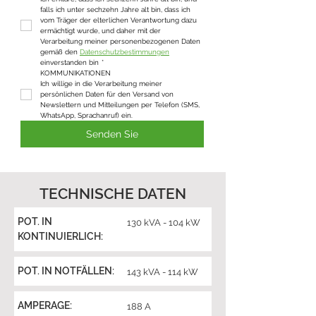
falls ich unter sechzehn Jahre alt bin, dass ich 
vom Träger der elterlichen Verantwortung dazu 
ermächtigt wurde, und daher mit der 
Verarbeitung meiner personenbezogenen Daten 
gemäß den 
Datenschutzbestimmungen
einverstanden bin
*
KOMMUNIKATIONEN
Ich willige in die Verarbeitung meiner 
persönlichen Daten für den Versand von 
Newslettern und Mitteilungen per Telefon (SMS, 
WhatsApp, Sprachanruf) ein.
Senden Sie
TECHNISCHE DATEN
POT. IN
130 kVA - 104 kW
KONTINUIERLICH:
POT. IN NOTFÄLLEN:
143 kVA - 114 kW
AMPERAGE:
188 A