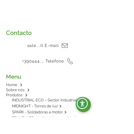
Contacto
sale....it E-mail
+390444.... Telefone
Menu
Home
Sobre nós
Produtos
INDUSTRIAL ECO – Sector industrial
MIDNIGHT - Torres de luz
SPARK - Soldadoras a motor
TRAVELLER - Aplicación en vehículos
E-POWER - BESS: energía en baterías
AGRIPOWER - Para enganche al tractor