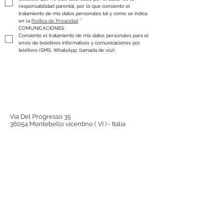
responsabilidad parental, por lo que consiento el 
tratamiento de mis datos personales tal y como se indica 
en la 
Política de Privacidad
*
COMUNICACIONES
Consiento el tratamiento de mis datos personales para el 
envío de boletines informativos y comunicaciones por 
teléfono (SMS, WhatsApp, llamada de voz).
Via Del Progresso 35
36054 Montebello vicentino ( VI ) - Itália