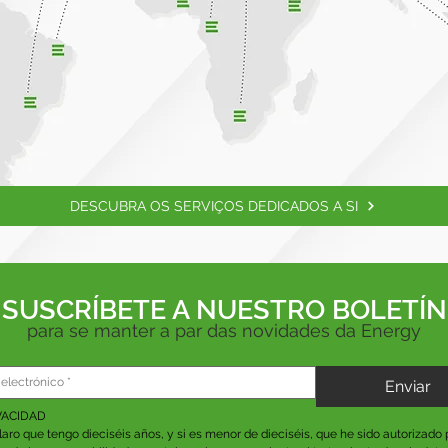
DESCUBRA OS SERVIÇOS DEDICADOS A SI
SUSCRÍBETE A NUESTRO BOLETÍN
para se manter a par das novidades da Energy
Enviar
VACIDAD
aro que tengo dieciséis años, y si es menor de dieciséis, que he sido autorizado p