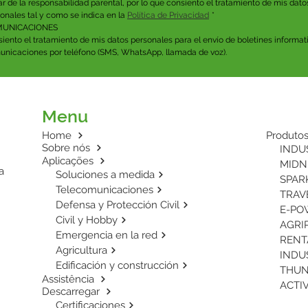
lar de la responsabilidad parental, por lo que consiento el tratamiento de mis datos
onales tal y como se indica en la 
Política de Privacidad
*
UNICACIONES
iento el tratamiento de mis datos personales para el envío de boletines informati
nicaciones por teléfono (SMS, WhatsApp, llamada de voz).
Menu
Home
Produto
Sobre nós
INDUS
Aplicações
MIDNI
a
Soluciones a medida
SPARK
Telecomunicaciones
TRAVE
Defensa y Protección Civil
E-POW
Civil y Hobby
Emergencia en la red
RENTA
Agricultura
INDUS
Edificación y construcción
Assistência
ACTIV
Descarregar
Certificaciones