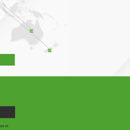
or el 