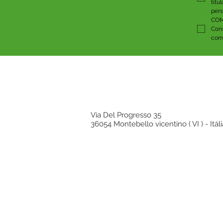
titu
pers
COM
Cons
comu
Via Del Progresso 35
36054 Montebello vicentino ( VI ) - Itáli