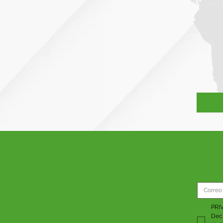
PRI
Decl