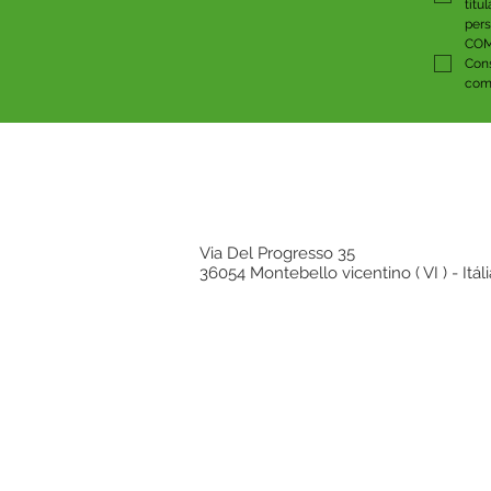
titu
pers
COM
Cons
comu
Via Del Progresso 35
36054 Montebello vicentino ( VI ) - Itáli