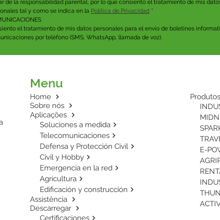
lar de la responsabilidad parental, por lo que consiento el tratamiento de mis datos
onales tal y como se indica en la 
Política de Privacidad
*
UNICACIONES
iento el tratamiento de mis datos personales para el envío de boletines informati
nicaciones por teléfono (SMS, WhatsApp, llamada de voz).
Menu
Home
Produto
Sobre nós
INDUS
Aplicações
MIDNI
a
Soluciones a medida
SPARK
Telecomunicaciones
TRAVE
Defensa y Protección Civil
E-POW
Civil y Hobby
Emergencia en la red
RENTA
Agricultura
INDUS
Edificación y construcción
Assistência
ACTIV
Descarregar
Certificaciones