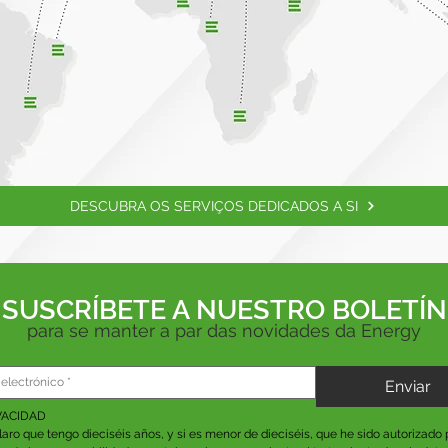
DESCUBRA OS SERVIÇOS DEDICADOS A SI
SUSCRÍBETE A NUESTRO BOLETÍN
para se manter a par das novidades da Energy
Enviar
VACIDAD
aro que tengo dieciséis años, y si es menor de dieciséis, que he sido autorizado p