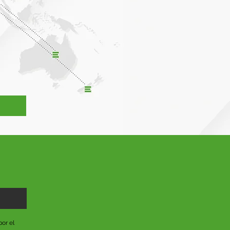
or el 