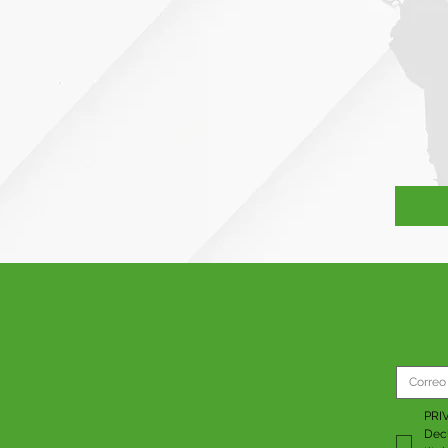
PRI
Decl