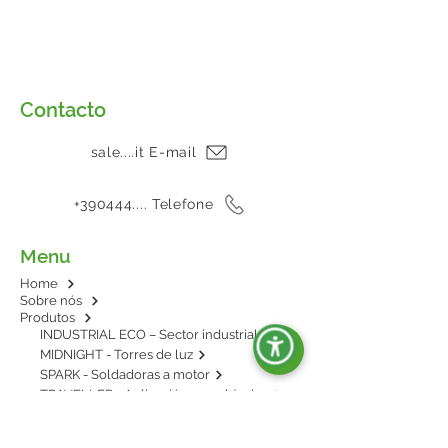
Contacto
sale....it E-mail
+390444.... Telefone
Menu
Home
Sobre nós
Produtos
INDUSTRIAL ECO – Sector industrial
MIDNIGHT - Torres de luz
SPARK - Soldadoras a motor
TRAVELLER - Aplicación en vehículos
E-POWER - BESS: energía en baterías
AGRIPOWER - Para enganche al tractor