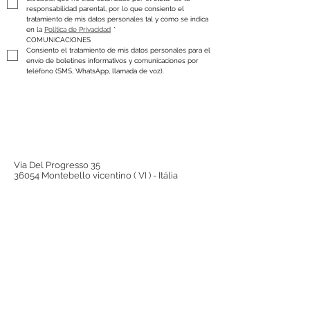
responsabilidad parental, por lo que consiento el 
tratamiento de mis datos personales tal y como se indica 
en la 
Política de Privacidad
*
COMUNICACIONES
Consiento el tratamiento de mis datos personales para el 
envío de boletines informativos y comunicaciones por 
teléfono (SMS, WhatsApp, llamada de voz).
Via Del Progresso 35
36054 Montebello vicentino ( VI ) - Itália