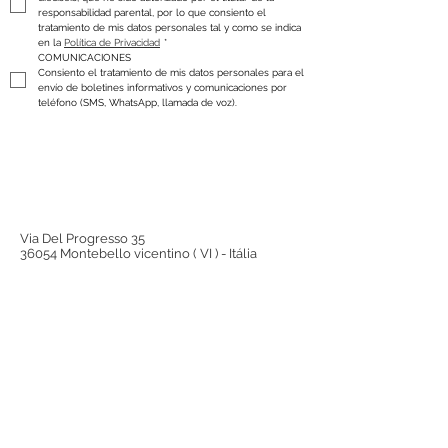
responsabilidad parental, por lo que consiento el 
tratamiento de mis datos personales tal y como se indica 
en la 
Política de Privacidad
*
COMUNICACIONES
Consiento el tratamiento de mis datos personales para el 
envío de boletines informativos y comunicaciones por 
teléfono (SMS, WhatsApp, llamada de voz).
Via Del Progresso 35
36054 Montebello vicentino ( VI ) - Itália