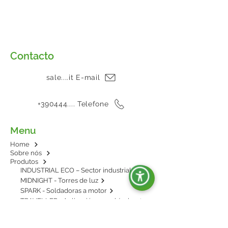
Contacto
sale....it E-mail
+390444.... Telefone
Menu
Home
Sobre nós
Produtos
INDUSTRIAL ECO – Sector industrial
MIDNIGHT - Torres de luz
SPARK - Soldadoras a motor
TRAVELLER - Aplicación en vehículos
E-POWER - BESS: energía en baterías
AGRIPOWER - Para enganche al tractor