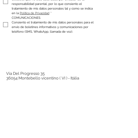
responsabilidad parental, por lo que consiento el 
tratamiento de mis datos personales tal y como se indica 
en la 
Política de Privacidad
*
COMUNICACIONES
Consiento el tratamiento de mis datos personales para el 
envío de boletines informativos y comunicaciones por 
teléfono (SMS, WhatsApp, llamada de voz).
Via Del Progresso 35
36054 Montebello vicentino ( VI ) - Itália