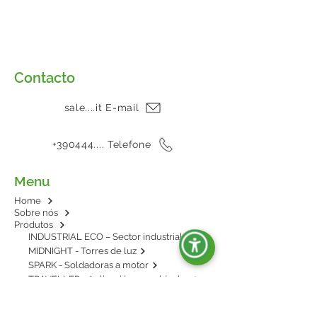
Contacto
sale....it E-mail
+390444.... Telefone
Menu
Home
Sobre nós
Produtos
INDUSTRIAL ECO – Sector industrial
MIDNIGHT - Torres de luz
SPARK - Soldadoras a motor
TRAVELLER - Aplicación en vehículos
E-POWER - BESS: energía en baterías
AGRIPOWER - Para enganche al tractor