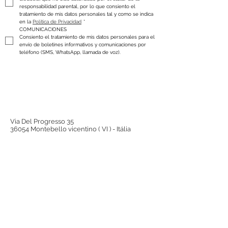
responsabilidad parental, por lo que consiento el 
tratamiento de mis datos personales tal y como se indica 
en la 
Política de Privacidad
*
COMUNICACIONES
Consiento el tratamiento de mis datos personales para el 
envío de boletines informativos y comunicaciones por 
teléfono (SMS, WhatsApp, llamada de voz).
Via Del Progresso 35
36054 Montebello vicentino ( VI ) - Itália