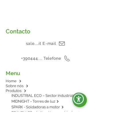
Contacto
sale....it E-mail
+390444.... Telefone
Menu
Home
Sobre nós
Produtos
INDUSTRIAL ECO – Sector industrial
MIDNIGHT - Torres de luz
SPARK - Soldadoras a motor
TRAVELLER - Aplicación en vehículos
E-POWER - BESS: energía en baterías
AGRIPOWER - Para enganche al tractor