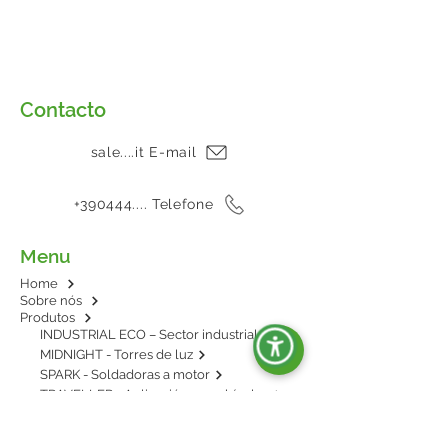
Contacto
sale....it E-mail
+390444.... Telefone
Menu
Home
Sobre nós
Produtos
INDUSTRIAL ECO – Sector industrial
MIDNIGHT - Torres de luz
SPARK - Soldadoras a motor
TRAVELLER - Aplicación en vehículos
E-POWER - BESS: energía en baterías
AGRIPOWER - Para enganche al tractor