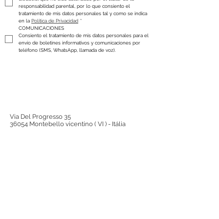
responsabilidad parental, por lo que consiento el 
tratamiento de mis datos personales tal y como se indica 
en la 
Política de Privacidad
*
COMUNICACIONES
Consiento el tratamiento de mis datos personales para el 
envío de boletines informativos y comunicaciones por 
teléfono (SMS, WhatsApp, llamada de voz).
Via Del Progresso 35
36054 Montebello vicentino ( VI ) - Itália