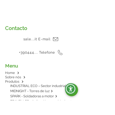
Contacto
sale....it E-mail
+390444.... Telefone
Menu
Home
Sobre nós
Produtos
INDUSTRIAL ECO – Sector industrial
MIDNIGHT - Torres de luz
SPARK - Soldadoras a motor
TRAVELLER - Aplicación en vehículos
E-POWER - BESS: energía en baterías
AGRIPOWER - Para enganche al tractor