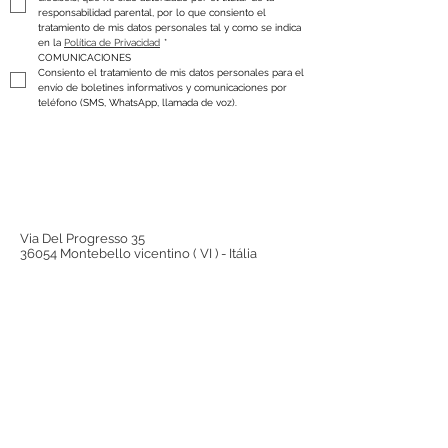
responsabilidad parental, por lo que consiento el 
tratamiento de mis datos personales tal y como se indica 
en la 
Política de Privacidad
*
COMUNICACIONES
Consiento el tratamiento de mis datos personales para el 
envío de boletines informativos y comunicaciones por 
teléfono (SMS, WhatsApp, llamada de voz).
Via Del Progresso 35
36054 Montebello vicentino ( VI ) - Itália