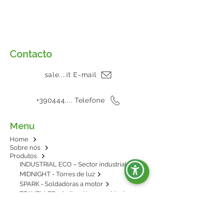
Contacto
sale....it E-mail
+390444.... Telefone
Menu
Home
Sobre nós
Produtos
INDUSTRIAL ECO – Sector industrial
MIDNIGHT - Torres de luz
SPARK - Soldadoras a motor
TRAVELLER - Aplicación en vehículos
E-POWER - BESS: energía en baterías
AGRIPOWER - Para enganche al tractor