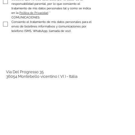
responsabilidad parental, por lo que consiento el 
tratamiento de mis datos personales tal y como se indica 
en la 
Política de Privacidad
*
COMUNICACIONES
Consiento el tratamiento de mis datos personales para el 
envío de boletines informativos y comunicaciones por 
teléfono (SMS, WhatsApp, llamada de voz).
Via Del Progresso 35
36054 Montebello vicentino ( VI ) - Itália