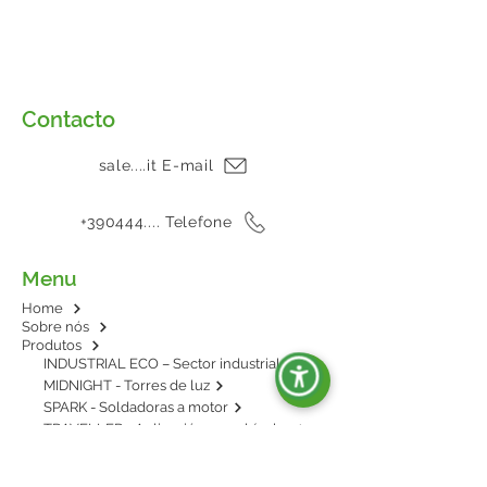
Contacto
sale....it E-mail
+390444.... Telefone
Menu
Home
Sobre nós
Produtos
INDUSTRIAL ECO – Sector industrial
MIDNIGHT - Torres de luz
SPARK - Soldadoras a motor
TRAVELLER - Aplicación en vehículos
E-POWER - BESS: energía en baterías
AGRIPOWER - Para enganche al tractor