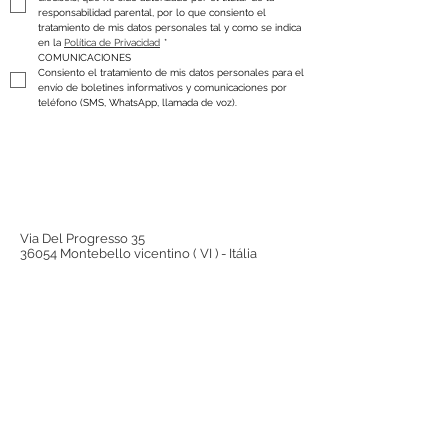
responsabilidad parental, por lo que consiento el 
tratamiento de mis datos personales tal y como se indica 
en la 
Política de Privacidad
*
COMUNICACIONES
Consiento el tratamiento de mis datos personales para el 
envío de boletines informativos y comunicaciones por 
teléfono (SMS, WhatsApp, llamada de voz).
Via Del Progresso 35
36054 Montebello vicentino ( VI ) - Itália