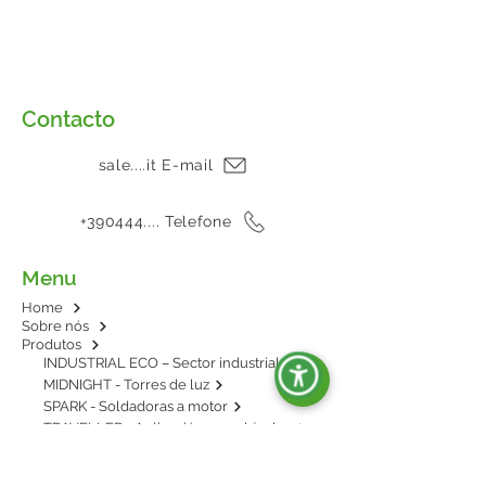
Contacto
sale....it E-mail
+390444.... Telefone
Menu
Home
Sobre nós
Produtos
INDUSTRIAL ECO – Sector industrial
MIDNIGHT - Torres de luz
SPARK - Soldadoras a motor
TRAVELLER - Aplicación en vehículos
E-POWER - BESS: energía en baterías
AGRIPOWER - Para enganche al tractor