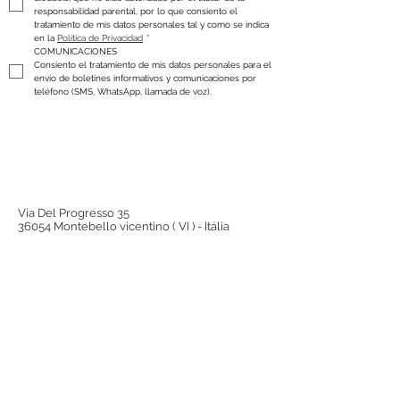
responsabilidad parental, por lo que consiento el 
tratamiento de mis datos personales tal y como se indica 
en la 
Política de Privacidad
*
COMUNICACIONES
Consiento el tratamiento de mis datos personales para el 
envío de boletines informativos y comunicaciones por 
teléfono (SMS, WhatsApp, llamada de voz).
Via Del Progresso 35
36054 Montebello vicentino ( VI ) - Itália