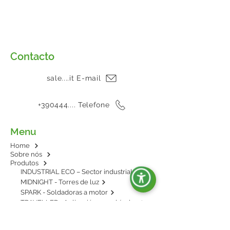
Contacto
sale....it E-mail
+390444.... Telefone
Menu
Home
Sobre nós
Produtos
INDUSTRIAL ECO – Sector industrial
MIDNIGHT - Torres de luz
SPARK - Soldadoras a motor
TRAVELLER - Aplicación en vehículos
E-POWER - BESS: energía en baterías
AGRIPOWER - Para enganche al tractor