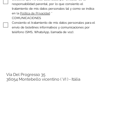
responsabilidad parental, por lo que consiento el 
tratamiento de mis datos personales tal y como se indica 
en la 
Política de Privacidad
*
COMUNICACIONES
Consiento el tratamiento de mis datos personales para el 
envío de boletines informativos y comunicaciones por 
teléfono (SMS, WhatsApp, llamada de voz).
Via Del Progresso 35
36054 Montebello vicentino ( VI ) - Itália