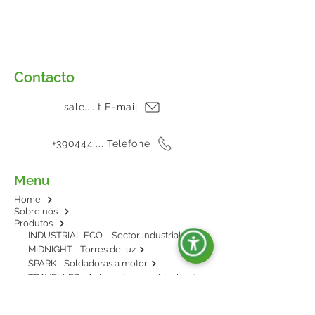
Contacto
sale....it E-mail
+390444.... Telefone
Menu
Home
Sobre nós
Produtos
INDUSTRIAL ECO – Sector industrial
MIDNIGHT - Torres de luz
SPARK - Soldadoras a motor
TRAVELLER - Aplicación en vehículos
E-POWER - BESS: energía en baterías
AGRIPOWER - Para enganche al tractor