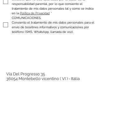
responsabilidad parental, por lo que consiento el 
tratamiento de mis datos personales tal y como se indica 
en la 
Política de Privacidad
*
COMUNICACIONES
Consiento el tratamiento de mis datos personales para el 
envío de boletines informativos y comunicaciones por 
teléfono (SMS, WhatsApp, llamada de voz).
Via Del Progresso 35
36054 Montebello vicentino ( VI ) - Itália