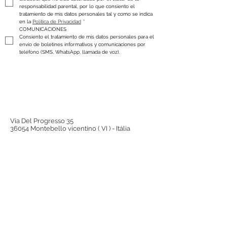
responsabilidad parental, por lo que consiento el 
tratamiento de mis datos personales tal y como se indica 
en la 
Política de Privacidad
*
COMUNICACIONES
Consiento el tratamiento de mis datos personales para el 
envío de boletines informativos y comunicaciones por 
teléfono (SMS, WhatsApp, llamada de voz).
Via Del Progresso 35
36054 Montebello vicentino ( VI ) - Itália