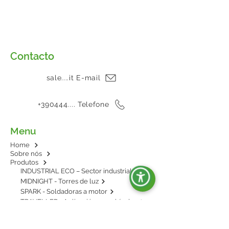
Contacto
sale....it E-mail
+390444.... Telefone
Menu
Home
Sobre nós
Produtos
INDUSTRIAL ECO – Sector industrial
MIDNIGHT - Torres de luz
SPARK - Soldadoras a motor
TRAVELLER - Aplicación en vehículos
E-POWER - BESS: energía en baterías
AGRIPOWER - Para enganche al tractor