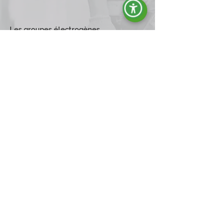
Les groupes électrogènes
professionnels d'Energy offrent des
solutions fiables pour tous les besoins
énergétiques, des ménages aux
environnements industrials.
Idéaux pour prévenir les pannes de courant
et assurer une alimentation continue, nos
groupes électrogènes sont également
parfaits pour les chantiers de construction et
les activités de loisir. Dotés de moteurs à
essence ou diesel et d'un refroidissement par
air, ils garantissent des performances et une
endurance optimales dans des conditions
exigeantes. Découvrez comment ces groupes
électrogènes peuvent vous fournir une
alimentation constante et sûre partout où
vous en avez besoin.
Explorez la Gamme