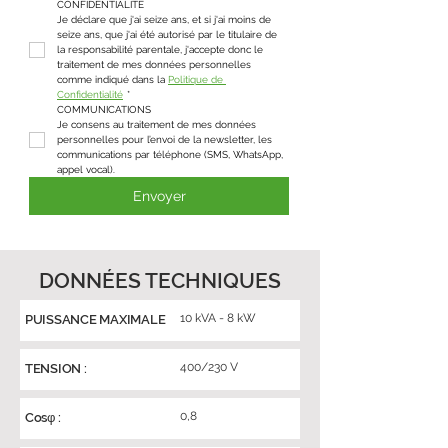
CONFIDENTIALITÉ
Je déclare que j'ai seize ans, et si j'ai moins de 
seize ans, que j'ai été autorisé par le titulaire de 
la responsabilité parentale, j'accepte donc le 
traitement de mes données personnelles 
comme indiqué dans la 
Politique de 
Confidentialité
*
COMMUNICATIONS
Je consens au traitement de mes données 
personnelles pour l’envoi de la newsletter, les 
communications par téléphone (SMS, WhatsApp, 
appel vocal).
Envoyer
DONNÉES TECHNIQUES
10 kVA - 8 kW
PUISSANCE MAXIMALE
400/230 V
TENSION :
0,8
Cosφ :