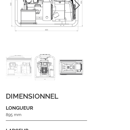
En
dehors
de
la
DIMENSIONNEL
galerie
LONGUEUR
895 mm