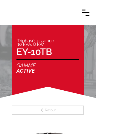
Triphasé, essence
10 kVA, 8 kW
EY-10TB
GAMME
ACTIVE
Retour