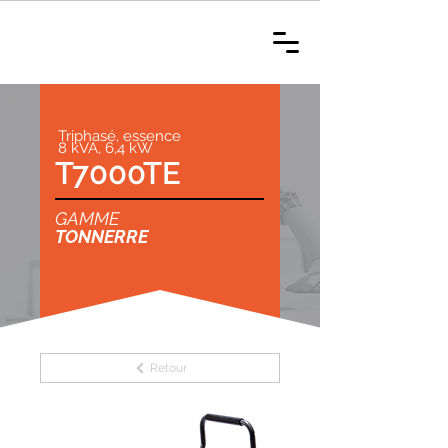
Triphasé, essence
8 kVA, 6,4 kW
T7000TE
GAMME
TONNERRE
Retour