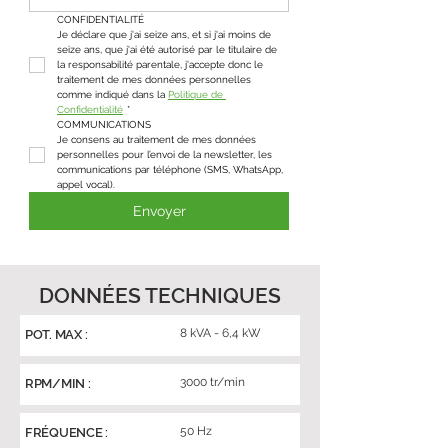
CONFIDENTIALITÉ
Je déclare que j'ai seize ans, et si j'ai moins de 
seize ans, que j'ai été autorisé par le titulaire de 
la responsabilité parentale, j'accepte donc le 
traitement de mes données personnelles 
comme indiqué dans la 
Politique de 
Confidentialité
*
COMMUNICATIONS
Je consens au traitement de mes données 
personnelles pour l’envoi de la newsletter, les 
communications par téléphone (SMS, WhatsApp, 
appel vocal).
Envoyer
DONNÉES TECHNIQUES
8 kVA - 6,4 kW
POT. MAX :
3000 tr/min
RPM/MIN :
50 Hz
FRÉQUENCE :