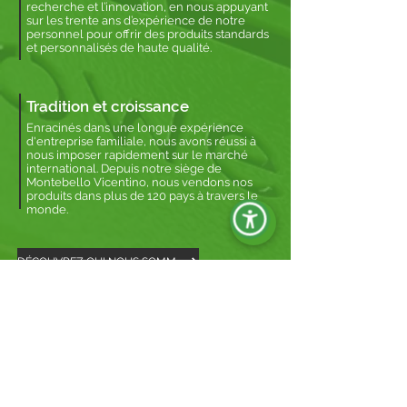
recherche et l’innovation, en nous appuyant
sur les trente ans d’expérience de notre
personnel pour offrir des produits standards
et personnalisés de haute qualité.
Tradition et croissance
Enracinés dans une longue expérience
d'entreprise familiale, nous avons réussi à
nous imposer rapidement sur le marché
international. Depuis notre siège de
Montebello Vicentino, nous vendons nos
produits dans plus de 120 pays à travers le
monde.
DÉCOUVREZ QUI NOUS SOMMES
Vous avez besoin de
plus d'informations ?