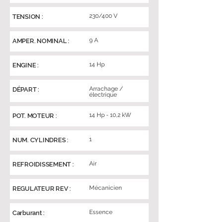
230/400 V
TENSION :
9 A
AMPER. NOMINAL :
14 Hp
ENGINE :
Arrachage /
DÉPART :
électrique
14 Hp - 10,2 kW
POT. MOTEUR :
1
NUM. CYLINDRES :
Air
REFROIDISSEMENT :
Mécanicien
REGULATEUR REV :
Essence
Carburant :