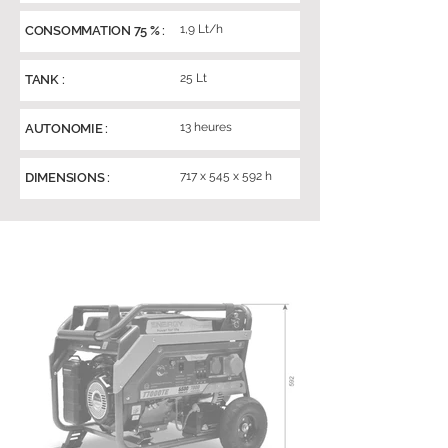
1,9 Lt/h
CONSOMMATION 75 % :
25 Lt
TANK :
13 heures
AUTONOMIE :
717 x 545 x 592 h
DIMENSIONS :