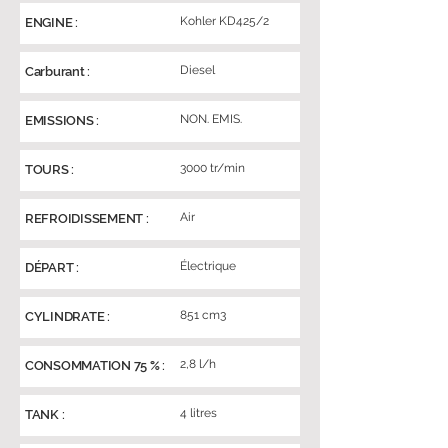
Kohler KD425/2
ENGINE :
Diesel
Carburant :
NON. EMIS.
EMISSIONS :
3000 tr/min
TOURS :
Air
REFROIDISSEMENT :
Électrique
DÉPART :
851 cm3
CYLINDRATE :
2,8 l/h
CONSOMMATION 75 % :
4 litres
TANK :