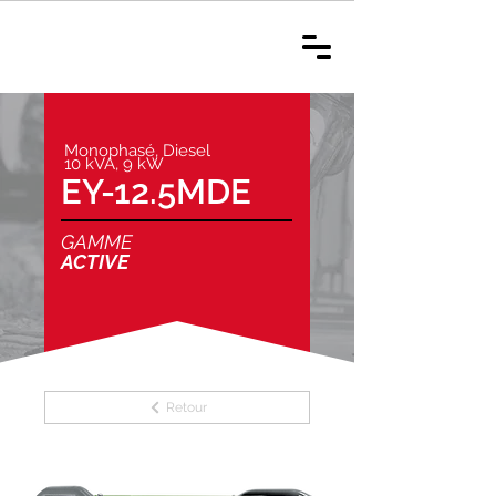
Monophasé, Diesel
10 kVA, 9 kW
EY-12.5MDE
GAMME
ACTIVE
Retour