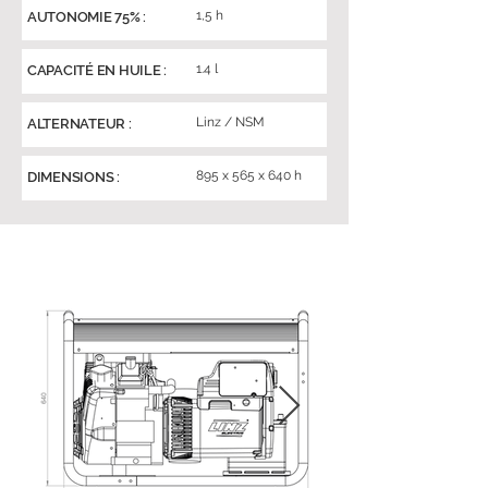
1,5 h
AUTONOMIE 75% :
1.4 l
CAPACITÉ EN HUILE :
Linz / NSM
ALTERNATEUR :
895 x 565 x 640 h
DIMENSIONS :