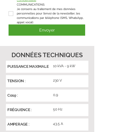
Confidentialité
*
COMMUNICATIONS
Je consens au traitement de mes données 
personnelles pour l’envoi de la newsletter, les 
communications par téléphone (SMS, WhatsApp, 
appel vocal).
Envoyer
DONNÉES TECHNIQUES
10 kVA - 9 kW
PUISSANCE MAXIMALE
230 V
TENSION :
0,9
Cosφ :
50 Hz
FRÉQUENCE :
43,5 A
AMPERAGE :