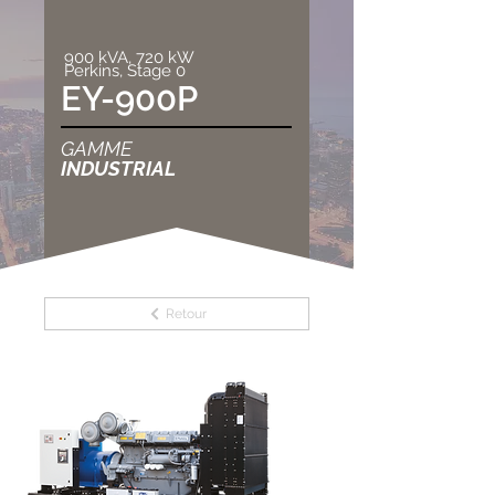
900 kVA, 720 kW
Perkins, Stage 0
EY-900P
GAMME
INDUSTRIAL
Retour