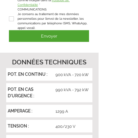
comme indiqué dans la 
Politique de 
Confidentialité
*
COMMUNICATIONS
Je consens au traitement de mes données 
personnelles pour l’envoi de la newsletter, les 
communications par téléphone (SMS, WhatsApp, 
appel vocal).
Envoyer
DONNÉES TECHNIQUES
POT. EN CONTINU :
900 kVA - 720 kW
POT. EN CAS
990 kVA - 792 kW
D'URGENCE :
AMPERAGE :
1299 A
TENSION :
400/230 V