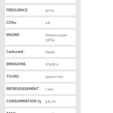
FRÉQUENCE :
50 Hz
COSφ :
0,8
ENGINE :
Perkins 1103A-
33TG1
Carburant :
Diesel
EMISSIONS :
STAGE 0
TOURS :
1500 tr/min
REFROIDISSEMENT :
L'eau
CONSOMMATION 75
5,6 l/h