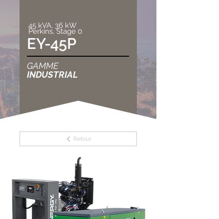
45 kVA, 36 kW
Perkins, Stage 0
EY-45P
GAMME
INDUSTRIAL
Retour