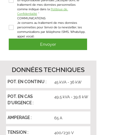
la responsabilité parentale, j'accepte donc le 
traitement de mes données personnelles 
comme indiqué dans la 
Politique de 
Confidentialité
*
COMMUNICATIONS
Je consens au traitement de mes données 
personnelles pour l’envoi de la newsletter, les 
communications par téléphone (SMS, WhatsApp, 
appel vocal).
Envoyer
DONNÉES TECHNIQUES
POT. EN CONTINU :
45 kVA - 36 kW
POT. EN CAS
49,5 kVA - 39,6 kW
D'URGENCE :
AMPERAGE :
65 A
TENSION :
400/230 V