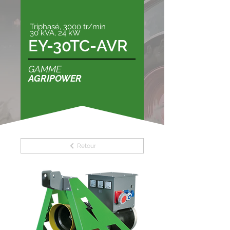
Triphasé, 3000 tr/min
30 kVA, 24 kW
EY-30TC-AVR
GAMME
AGRIPOWER
Retour