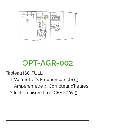
magnétothermique 40A courbe « C
» et bobine de déclenchement
(côté terrain) Prise schuko 230V avec
(8.) disjoncteur de protection 16A
Isolateur de contrôle 12. Sélecteur
manuel 1/0/2 (maison/terrain)
OPT-AGR-002
Tableau ISO FULL
Voltmètre 2. Fréquencemètre 3.
Ampèremètre 4. Compteur d’heures
(côté maison) Prise CEE 400V 5
pôles 63A 1h ou 7h avec (11.)
disjoncteur magnétothermique 40A
courbe « C » et bobine de
déclenchement
(côté terrain) Prise CEE 400V 5 pôles
63A 6h avec (14.) disjoncteur