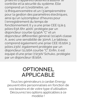
prises et d'appareils destinés à assurer le
contrôle et la sécurité du système. Elle
comprend un (1.)voltmètre, un
(2.)fréquencemètre et un (3.)ampèremètre
pour la gestion des paramètres électriques,
ainsi qu'un (4.)compteur d'heures pour
l'enregistrement du temps de
fonctionnement. Il y a une prise CEE (5.)à 5
pôles 63A 6hr 400V, protégée par un
disjoncteur courbe (9.)40A "C" et un
disjoncteur différentiel général (10.)40A classe
A, avec une sensibilité de 30mA. Le tableau
comprend également une prise CEE (6.)16A 3
pôles 230V, également protégée par un
disjoncteur (11.)16A courbe "C". Enfin, il est
équipé d'une prise (7.)230V Schuko, protégée
par un disjoncteur (8.)16A.
OPTIONNEL
APPLICABLE
Tous les générateurs à cardan Energy
peuvent être personnalisés en fonction de
vos besoins et de votre type d'utilisation.
Découvrez les options applicables à ce
modèle !