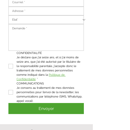
CONFIDENTIALITÉ
Je déclare que j'ai seize ans, et si j'ai moins de 
seize ans, que j'ai été autorisé par le titulaire de 
la responsabilité parentale, j'accepte donc le 
traitement de mes données personnelles 
comme indiqué dans la 
Politique de 
Confidentialité
*
COMMUNICATIONS
Je consens au traitement de mes données 
personnelles pour l’envoi de la newsletter, les 
communications par téléphone (SMS, WhatsApp, 
appel vocal).
Envoyer