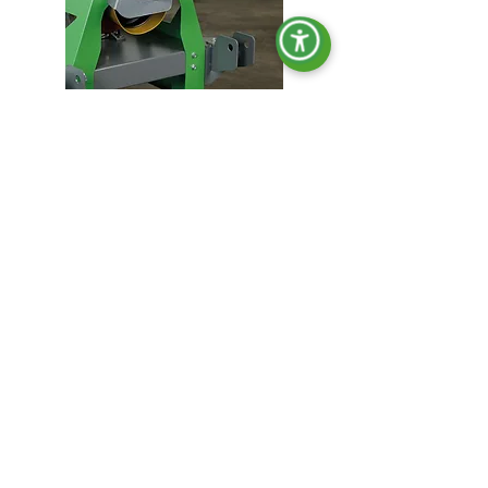
OPT-AGR-011
Kit de support de cardan.