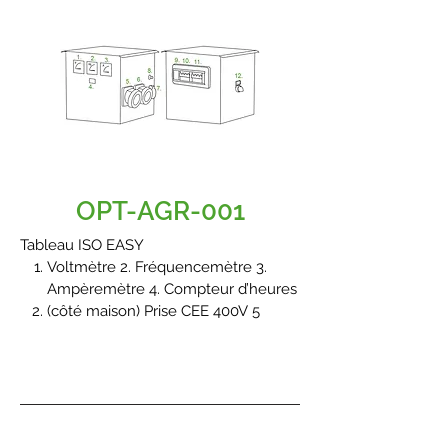
OPT-AGR-001
Tableau ISO EASY
Voltmètre 2. Fréquencemètre 3.
Ampèremètre 4. Compteur d’heures
(côté maison) Prise CEE 400V 5
pôles 63A 1h ou 7h avec (10.)
disjoncteur magnétothermique 40A
courbe « C » et bobine de
déclenchement
(côté terrain) Prise CEE 400V 5 pôles
63A 6h avec (11.) disjoncteur