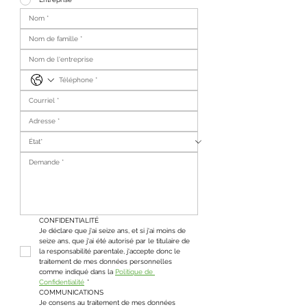
CONFIDENTIALITÉ
Je déclare que j'ai seize ans, et si j'ai moins de 
seize ans, que j'ai été autorisé par le titulaire de 
la responsabilité parentale, j'accepte donc le 
traitement de mes données personnelles 
comme indiqué dans la 
Politique de 
Confidentialité
*
COMMUNICATIONS
Je consens au traitement de mes données 