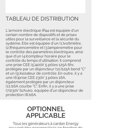
TABLEAU DE DISTRIBUTION
L'armoire électrique IP44 est équipée d'un
certain nombre de dispositifs et de prises
utiles pour la surveillance et la sécurité du
système. Elle est équipée d'un (1.)voltmètre,
(2.)fréquencemètre et (3.)ampèremètre pour
le contrôle des paramètres électriques, ainsi
que d'un (4.)compteur horaire pour le
contrôle du temps d'utilisation. Il comprend
une prise CEE (5.)400V 5 pôles 125A 6hr,
protégée par un disjoncteur (10.)125A bend "C"
et un (9.)isolateur de contrôle. En outre, il y a
une (6.)prise CEE 230V 3 pôles 16A,
également protégée par un disjoncteur
(11.)16A courbe "C". Enfin, il y a une prise
(7.)230V Schuko, équipée d'un disjoncteur de
protection (8.)16A.
OPTIONNEL
APPLICABLE
Tous les générateurs à cardan Energy
peuvent être personnalisés en fonction de