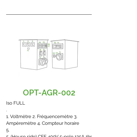
courbe « C » et bobine de
déclenchement
(côté terrain) Prise CEE 400V 5 pôles
125A 6h avec (11.) disjoncteur
magnétothermique 125A courbe « C
» et bobine de déclenchement
(côté terrain) Prise schuko 230V avec
(8.) disjoncteur de protection 16A
Isolateur de contrôle 12. Sélecteur
manuel 1/0/2 (maison/terrain)
OPT-AGR-002
Iso FULL
.
1. Voltmètre 2. Fréquencemètre 3.
Ampèremètre 4. Compteur horaire
5.
5. (House side) CEE 400V 5-pole 125A 1hr