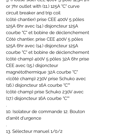
or 7hr outlet with (11.) 125A "C" curve
circuit breaker and trip coil
(côté chantier) prise CEE 400V 5 pôles
125A 6hr avec (14.) disjoncteur 125A
courbe "C" et bobine de déclenchement
Côté chantier, prise CEE 400V 5 pôles
125A 6hr avec (14.) disjoncteur 125A
courbe "C" et bobine de déclenchement
(côté champ) 400V 5 pôles 32A 6hr prise
CEE avec (15.) disjoncteur
magnétothermique 32A courbe "C"
<(côté champ) 230V prise Schuko avec
(16.) disjoncteur 16A courbe "C""
(côté champ) prise Schuko 230V avec
(17.) disjoncteur 16A courbe "C""
.
10. Isolateur de commande 12. Bouton
d'arrêt d'urgence
.
13. Sélecteur manuel 1/0/2