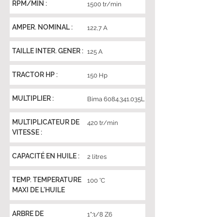
RPM/MIN :
1500 tr/min
AMPER. NOMINAL :
122,7 A
TAILLE INTER. GENER :
125 A
TRACTOR HP :
150 Hp
MULTIPLIER :
Bima
6084.341
.035L
MULTIPLICATEUR DE
420 tr/min
VITESSE :
CAPACITÉ EN HUILE :
2 litres
TEMP. TEMPERATURE
100 °C
MAXI DE L'HUILE
ARBRE DE
1"3/8 Z6