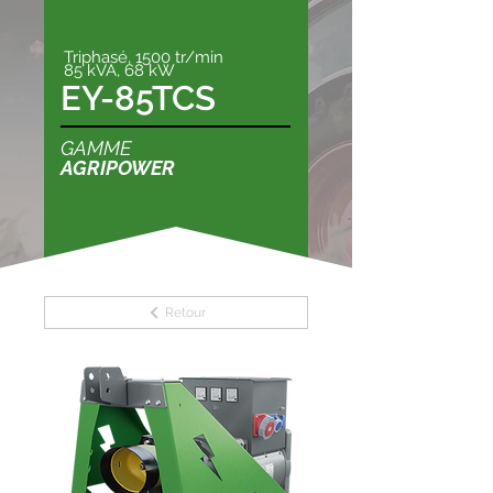
Triphasé, 1500 tr/min
85 kVA, 68 kW
EY-85TCS
GAMME
AGRIPOWER
Retour