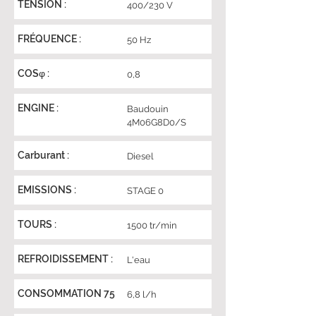
TENSION :
400/230 V
FRÉQUENCE :
50 Hz
COSφ :
0,8
ENGINE :
Baudouin
4M06G8D0/S
Carburant :
Diesel
EMISSIONS :
STAGE 0
TOURS :
1500 tr/min
REFROIDISSEMENT :
L'eau
CONSOMMATION 75
6,8 l/h