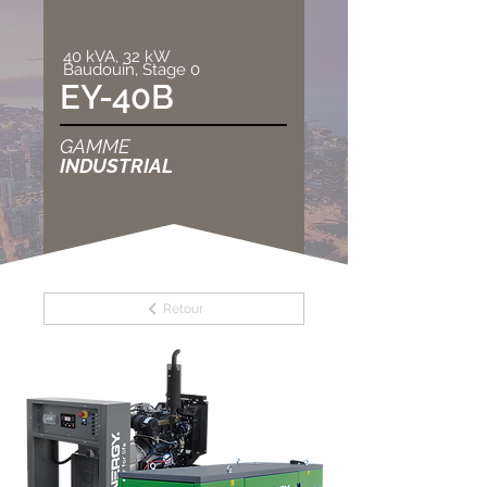
40 kVA, 32 kW
Baudouin, Stage 0
EY-40B
GAMME
INDUSTRIAL
Retour