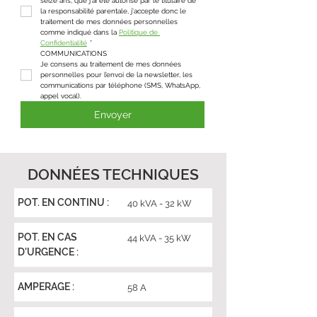
seize ans, que j'ai été autorisé par le titulaire de 
la responsabilité parentale, j'accepte donc le 
traitement de mes données personnelles 
comme indiqué dans la 
Politique de 
Confidentialité
*
COMMUNICATIONS
Je consens au traitement de mes données 
personnelles pour l’envoi de la newsletter, les 
communications par téléphone (SMS, WhatsApp, 
appel vocal).
Envoyer
DONNÉES TECHNIQUES
POT. EN CONTINU :
40 kVA - 32 kW
POT. EN CAS
44 kVA - 35 kW
D'URGENCE :
AMPERAGE :
58 A