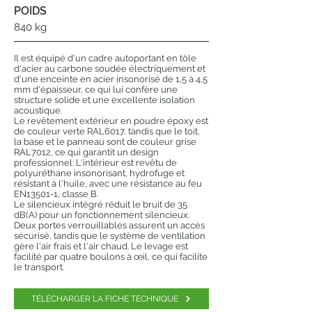
POIDS
840 kg
Il est équipé d'un cadre autoportant en tôle
d'acier au carbone soudée électriquement et
d'une enceinte en acier insonorisé de 1,5 à 4,5
mm d'épaisseur, ce qui lui confère une
structure solide et une excellente isolation
acoustique.
Le revêtement extérieur en poudre époxy est
de couleur verte RAL6017, tandis que le toit,
la base et le panneau sont de couleur grise
RAL7012, ce qui garantit un design
professionnel. L'intérieur est revêtu de
polyuréthane insonorisant, hydrofuge et
résistant à l'huile, avec une résistance au feu
EN13501-1, classe B.
Le silencieux intégré réduit le bruit de 35
dB(A) pour un fonctionnement silencieux.
Deux portes verrouillables assurent un accès
sécurisé, tandis que le système de ventilation
gère l'air frais et l'air chaud. Le levage est
facilité par quatre boulons à œil, ce qui facilite
le transport.
TÉLÉCHARGER LA FICHE TECHNIQUE