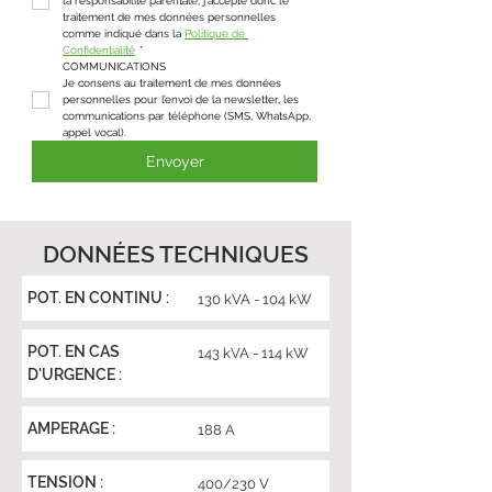
la responsabilité parentale, j'accepte donc le 
traitement de mes données personnelles 
comme indiqué dans la 
Politique de 
Confidentialité
*
COMMUNICATIONS
Je consens au traitement de mes données 
personnelles pour l’envoi de la newsletter, les 
communications par téléphone (SMS, WhatsApp, 
appel vocal).
Envoyer
DONNÉES TECHNIQUES
POT. EN CONTINU :
130 kVA - 104 kW
POT. EN CAS
143 kVA - 114 kW
D'URGENCE :
AMPERAGE :
188 A
TENSION :
400/230 V