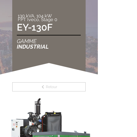
130 kVA, 104 kW
FPT Iveco, Stage 0
EY-130F
GAMME
INDUSTRIAL
Retour