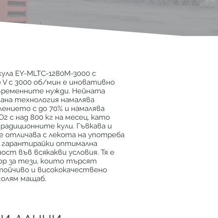
ула EY-MLTC-1280M-3000 с
 V с 3000 об/мин е иновативно
временните нужди. Нейната
на технология намалява
ението с до 70% и намалява
2 с над 800 кг на месец, като
радиционните кули. Гъвкава и
се отличава с лекота на употреба
, гарантирайки оптимална
ст във всякакви условия. Тя е
ор за тези, които търсят
тойчиво и висококачествено
голям мащаб.