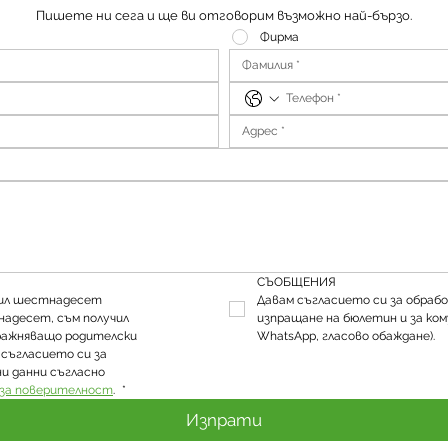
Пишете ни сега и ще ви отговорим възможно най-бързо.
Фирма
СЪОБЩЕНИЯ
шил шестнадесет 
Давам съгласието си за обрабо
надесет, съм получил 
изпращане на бюлетин и за ком
ражняващо родителски 
WhatsApp, гласово обаждане).
съгласието си за 
и данни съгласно 
за поверителност
. 
*
Изпрати