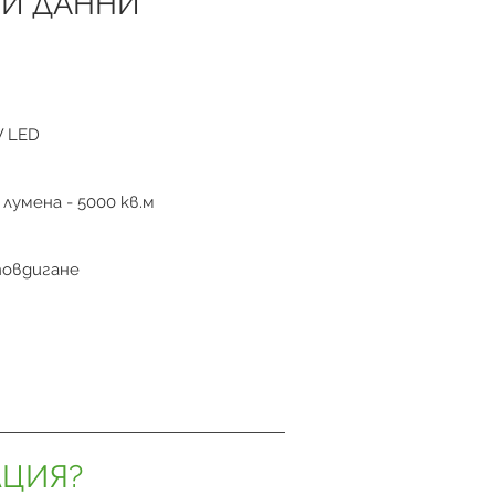
И ДАННИ
W LED
 лумена - 5000 кв.м
повдигане
АЦИЯ?