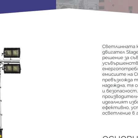
Светлинната к
двигател Stage
решение за съ
усъвършенства
енергопотребл
емисиите на CO
превъзхожда т
надеждна, тя 
и безопасност
производително
идеалният изб
ефективно, ус
осветление в 