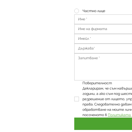
Частно лице
Държава*
Поверителност
Декларирам, че съм навър
години, а ако съм под шест
разрешение от лицето, уп
права. Следователно давам 
обработване на моите личн
посоченото в 
Политиката 