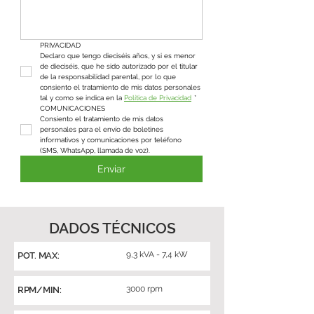
PRIVACIDAD
Declaro que tengo dieciséis años, y si es menor 
de dieciséis, que he sido autorizado por el titular 
de la responsabilidad parental, por lo que 
consiento el tratamiento de mis datos personales 
tal y como se indica en la 
Política de Privacidad
*
COMUNICACIONES
Consiento el tratamiento de mis datos 
personales para el envío de boletines 
informativos y comunicaciones por teléfono 
(SMS, WhatsApp, llamada de voz).
Enviar
DADOS TÉCNICOS
9,3 kVA - 7,4 kW
POT. MAX:
3000 rpm
RPM/MIN: