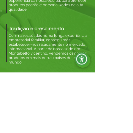
experiência da nossa equipa, para oferecer
produtos padrão e personalizados de alta
qualidade.
Tradição e crescimento
Com raízes sólidas numa longa experiência
empresarial familiar, conseguimos
estabelecer-nos rapidamente no mercado
internacional. A partir da nossa sede em
Montebello vicentino, vendemos os nossos
produtos em mais de 120 países de todo o
mundo.
SABER QUEM SOMOS
PRECISA DE MAIS
INFORMAÇÕES?