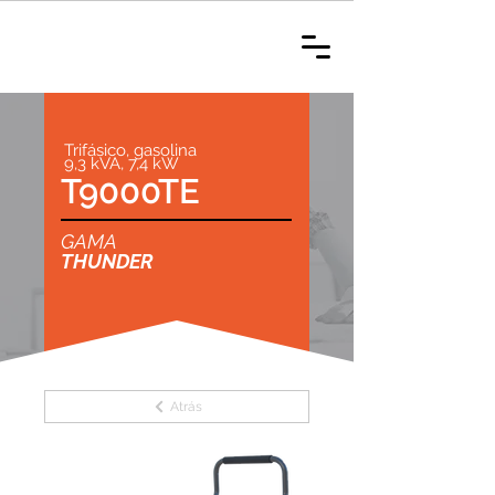
Trifásico, gasolina
9,3 kVA, 7,4 kW
T9000TE
GAMA
THUNDER
Atrás