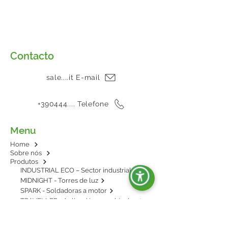
Contacto
sale....it E-mail
+390444.... Telefone
Menu
Home
Sobre nós
Produtos
INDUSTRIAL ECO – Sector industrial
MIDNIGHT - Torres de luz
SPARK - Soldadoras a motor
TRAVELLER - Aplicación en vehículos
E-POWER - BESS: energía en baterías
AGRIPOWER - Para enganche al tractor