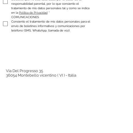
responsabilidad parental, por lo que consiento el 
tratamiento de mis datos personales tal y como se indica 
en la 
Política de Privacidad
*
COMUNICACIONES
Consiento el tratamiento de mis datos personales para el 
envío de boletines informativos y comunicaciones por 
teléfono (SMS, WhatsApp, llamada de voz).
Via Del Progresso 35
36054 Montebello vicentino ( VI ) - Itália