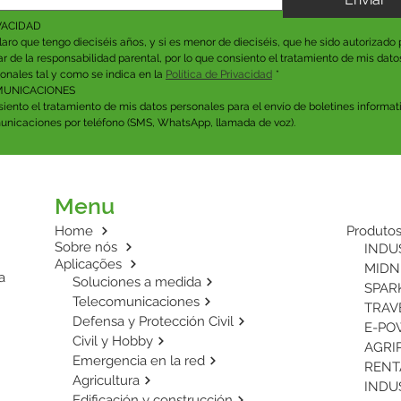
VACIDAD
aro que tengo dieciséis años, y si es menor de dieciséis, que he sido autorizado p
lar de la responsabilidad parental, por lo que consiento el tratamiento de mis datos
onales tal y como se indica en la 
Política de Privacidad
*
UNICACIONES
iento el tratamiento de mis datos personales para el envío de boletines informati
nicaciones por teléfono (SMS, WhatsApp, llamada de voz).
Menu
Home
Produto
Sobre nós
INDUS
Aplicações
MIDNI
a
Soluciones a medida
SPARK
Telecomunicaciones
TRAVE
Defensa y Protección Civil
E-POW
Civil y Hobby
Emergencia en la red
RENTA
Agricultura
INDUS
Edificación y construcción