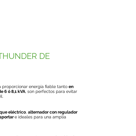
 THUNDER DE
a proporcionar energía fiable tanto
en
e 6 ó 8,1 kVA
, son perfectos para evitar
l.
que eléctrico
,
alternador con regulador
nsportar
e ideales para una amplia