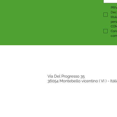
PRI
Decl
titu
pers
COM
Cons
comu
Via Del Progresso 35
36054 Montebello vicentino ( VI ) - Itáli