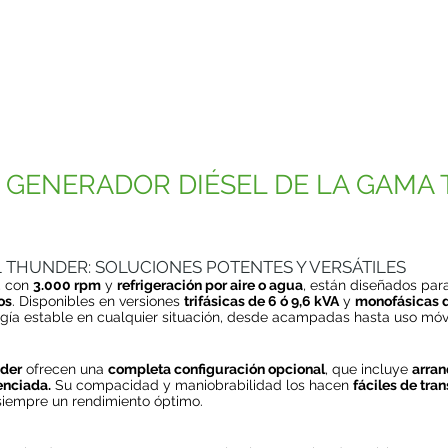
N GENERADOR DIÉSEL DE LA GAMA
 THUNDER: SOLUCIONES POTENTES Y VERSÁTILES
, con
3.000 rpm
y
refrigeración por aire o agua
, están diseñados par
os
. Disponibles en versiones
trifásicas de 6 ó 9,6 kVA
y
monofásicas d
rgía estable en cualquier situación, desde acampadas hasta uso móvi
nder
ofrecen una
completa configuración opcional
, que incluye
arran
enciada.
Su compacidad y maniobrabilidad los hacen
fáciles de tra
siempre un rendimiento óptimo.