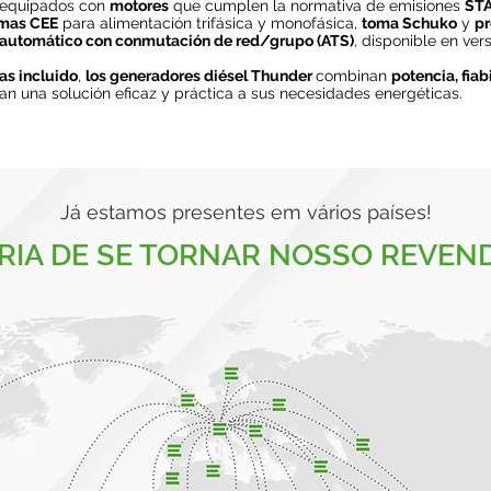
 equipados con
motores
que cumplen la normativa de emisiones
STA
mas CEE
para alimentación trifásica y monofásica,
toma Schuko
y
pr
o automático con conmutación de red/grupo (ATS)
, disponible en ve
das incluido
,
los generadores diésel Thunder
combinan
potencia, fiab
an una solución eficaz y práctica a sus necesidades energéticas.
Já estamos presentes em vários países!
RIA DE SE TORNAR NOSSO REVEN