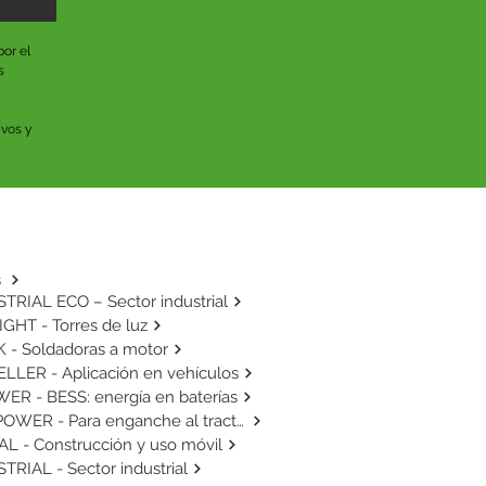
or el 
 
vos y 
s
TRIAL ECO – Sector industrial
GHT - Torres de luz
 - Soldadoras a motor
LLER - Aplicación en vehículos
ER - BESS: energía en baterías
AGRIPOWER - Para enganche al tractor
L - Construcción y uso móvil
TRIAL - Sector industrial