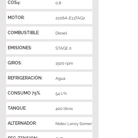
COSφ:
0,8
MOTOR:
2206A-E13TAG2
COMBUSTIBLE:
Diesel
EMISIONES:
STAGE 0
GIROS:
1500 rpm
REFRIGERACIÓN:
Agua
CONSUMO 75%.
54 l/h
TANQUE:
400 litros
ALTERNADOR:
Nidec Leroy Somer