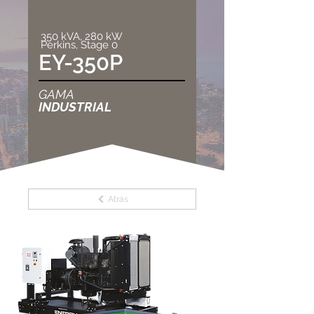
350 kVA, 280 kW
Perkins, Stage 0
EY-350P
GAMA
INDUSTRIAL
Atrás