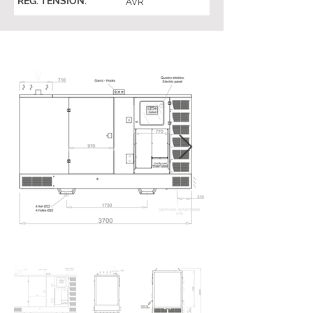
REG. TENSION:
AVR