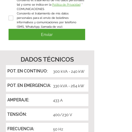
consiento el tratamiento de mis datos personales 
tal y como se indica en la 
Política de Privacidad
*
COMUNICACIONES
Consiento el tratamiento de mis datos 
personales para el envío de boletines 
informativos y comunicaciones por teléfono 
(SMS, WhatsApp, llamada de voz).
Enviar
DADOS TÉCNICOS
POT. EN CONTINUO:
300 kVA - 240 kW
POT. EN EMERGENCIA:
330 kVA - 264 kW
AMPERAJE:
433 A
TENSIÓN:
400/230 V
FRECUENCIA:
50 Hz