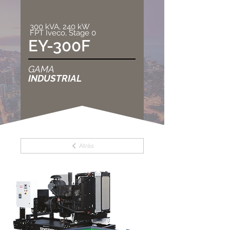
300 kVA, 240 kW
FPT Iveco, Stage 0
EY-300F
GAMA
INDUSTRIAL
Atrás