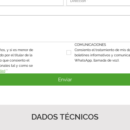
COMUNICACIONES
os, y si es menor de 
Consiento el tratamiento de mis da
 por el titular de la 
boletines informativos y comunica
o que consiento el 
WhatsApp, llamada de voz).
onales tal y como se 
idad
*
Enviar
DADOS TÉCNICOS