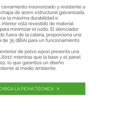
cerramiento insonorizado y resistente a
 chapa de acero estructural galvanizada,
rece la máxima durabilidad e
l interior está revestido de material
ara minimizar el ruido. El silenciador
ado fuera de la cabina, proporciona una
a de 35 dB(A) para un funcionamiento
 exterior de polvo epoxi presenta una
6017, mientras que la base y el panel
12, lo que garantiza un diseño
sistente al medio ambiente.
CARGA LA FICHA TÉCNICA