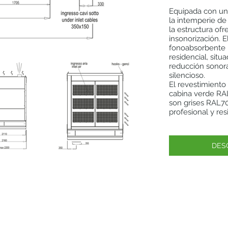
Equipada con un 
la intemperie de
la estructura of
insonorización. E
fonoabsorbente p
residencial, situ
reducción sonor
silencioso.
El revestimiento
cabina verde RAL
son grises RAL70
profesional y re
DES