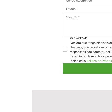
Estado*
PRIVACIDAD
Declaro que tengo dieciséis añ
dieciséis, que he sido autorizado
responsabilidad parental, por l
tratamiento de mis datos pers
indica en la 
Política de Privac