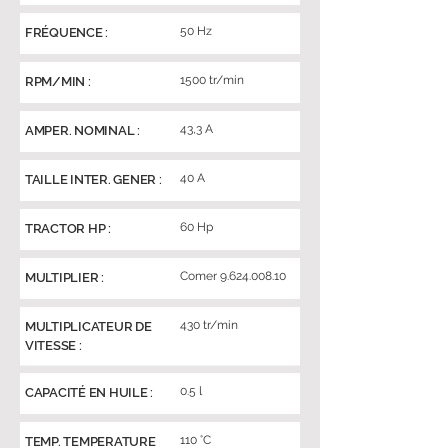
50 Hz
FRÉQUENCE :
1500 tr/min
RPM/MIN :
43,3 A
AMPER. NOMINAL :
40 A
TAILLE INTER. GENER :
60 Hp
TRACTOR HP :
Comer
9.624.008.10
MULTIPLIER :
430 tr/min
MULTIPLICATEUR DE
VITESSE :
0.5 l
CAPACITÉ EN HUILE :
110 °C
TEMP. TEMPERATURE