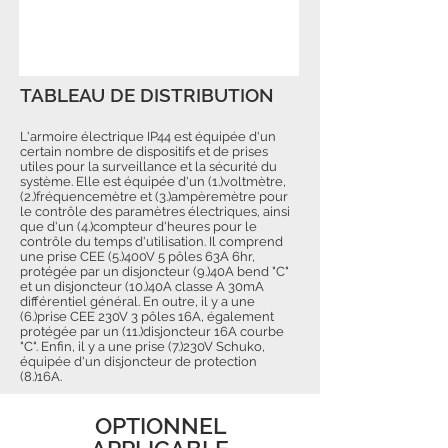
TABLEAU DE DISTRIBUTION
L'armoire électrique IP44 est équipée d'un
certain nombre de dispositifs et de prises
utiles pour la surveillance et la sécurité du
système. Elle est équipée d'un (1.)voltmètre,
(2.)fréquencemètre et (3.)ampèremètre pour
le contrôle des paramètres électriques, ainsi
que d'un (4.)compteur d'heures pour le
contrôle du temps d'utilisation. Il comprend
une prise CEE (5.)400V 5 pôles 63A 6hr,
protégée par un disjoncteur (9.)40A bend "C"
et un disjoncteur (10.)40A classe A 30mA
différentiel général. En outre, il y a une
(6.)prise CEE 230V 3 pôles 16A, également
protégée par un (11.)disjoncteur 16A courbe
"C". Enfin, il y a une prise (7.)230V Schuko,
équipée d'un disjoncteur de protection
(8.)16A.
OPTIONNEL