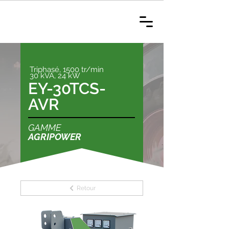
Triphasé, 1500 tr/min
30 kVA, 24 kW
EY-30TCS-
AVR
GAMME
AGRIPOWER
Retour