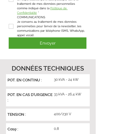
traitement de mes données personnelles 
comme indiqué dans la 
Politique de 
Confidentialité
*
COMMUNICATIONS
Je consens au traitement de mes données 
personnelles pour l’envoi de la newsletter, les 
communications par téléphone (SMS, WhatsApp, 
appel vocal).
Envoyer
DONNÉES TECHNIQUES
30 kVA - 24 kW
POT. EN CONTINU :
33 kVA - 26,4 kW
POT. EN CAS D'URGENCE
:
400/230 V
TENSION :
0,8
Cosφ :