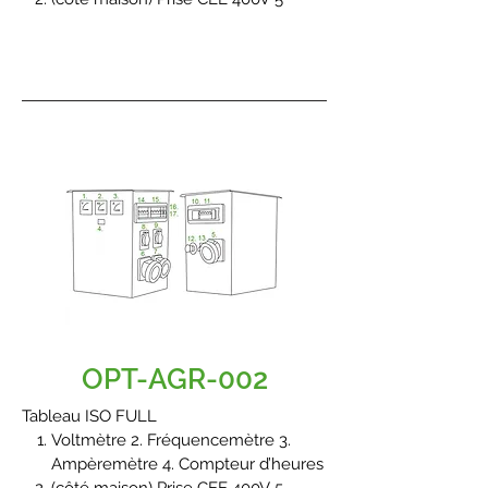
pôles 63A 1h ou 7h avec (10.)
disjoncteur magnétothermique 40A
courbe « C » et bobine de
déclenchement
(côté terrain) Prise CEE 400V 5 pôles
63A 6h avec (11.) disjoncteur
magnétothermique 40A courbe « C
» et bobine de déclenchement
(côté terrain) Prise schuko 230V avec
(8.) disjoncteur de protection 16A
Isolateur de contrôle 12. Sélecteur
manuel 1/0/2 (maison/terrain)
OPT-AGR-002
Tableau ISO FULL
Voltmètre 2. Fréquencemètre 3.
Ampèremètre 4. Compteur d’heures