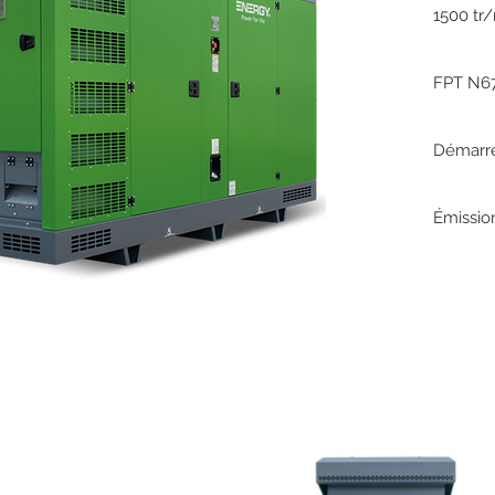
1500 tr
FPT N6
Démarre
Émissio