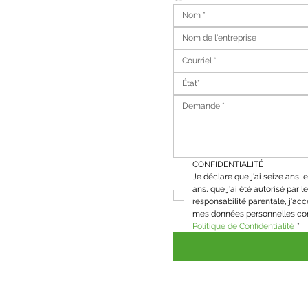
État*
CONFIDENTIALITÉ
Je déclare que j'ai seize ans, et
ans, que j'ai été autorisé par le 
responsabilité parentale, j'acc
Politique de Confidentialité
*