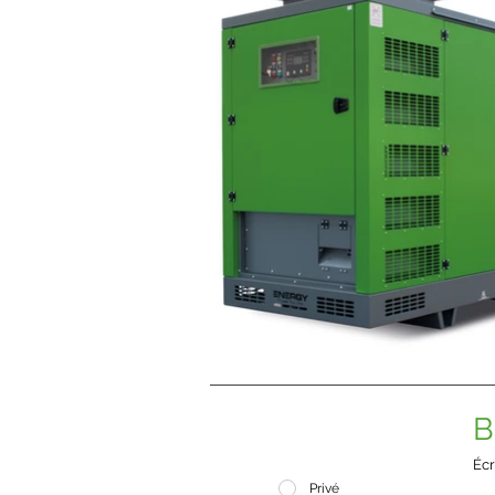
B
Écr
Privé