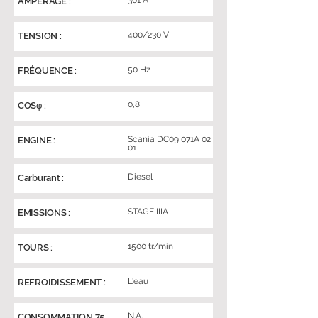
361 A
AMPERAGE :
400/230 V
TENSION :
50 Hz
FRÉQUENCE :
0,8
COSφ :
Scania DC09 071A 02
ENGINE :
01
Diesel
Carburant :
STAGE IIIA
EMISSIONS :
1500 tr/min
TOURS :
L'eau
REFROIDISSEMENT :
N.A.
CONSOMMATION 75