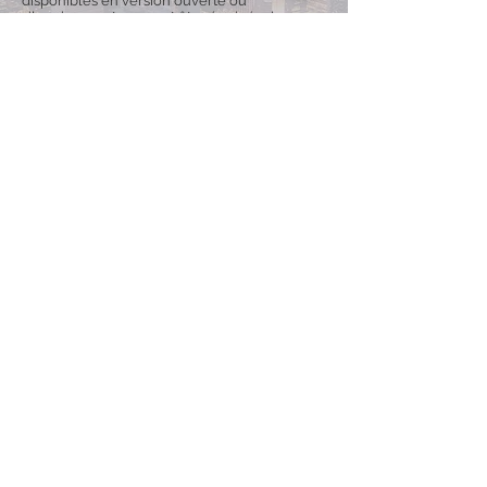
disponibles en version ouverte ou
silencieuse, et peuvent être équipés de
chariots pour une plus grande mobilité,
garantissant ainsi la continuité du
fonctionnement même dans des conditions
difficiles.
Explorez la Gamme
ENERGY EST SYNONYME DE :
Qualité et fiabilité
Nous sommes une équipe spécialisée et
motivée qui produit et distribue des groupes
électrogènes sur le marché international,
garantissant qualité, fiabilité et
professionnalisme.
Innovation et créativité
Nous regardons vers l’avenir, en maintenant
créativité et solutions en phase avec notre
époque.