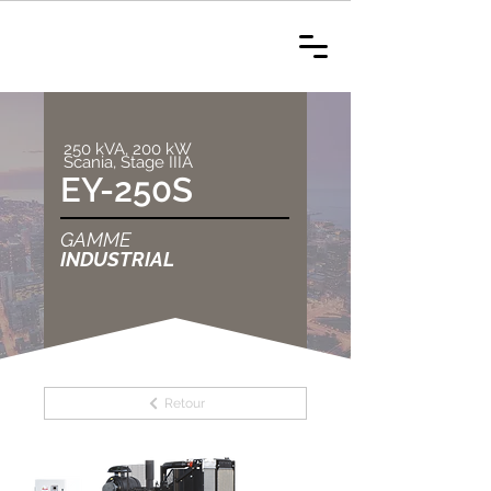
250 kVA, 200 kW
Scania, Stage IIIA
EY-250S
GAMME
INDUSTRIAL
Retour