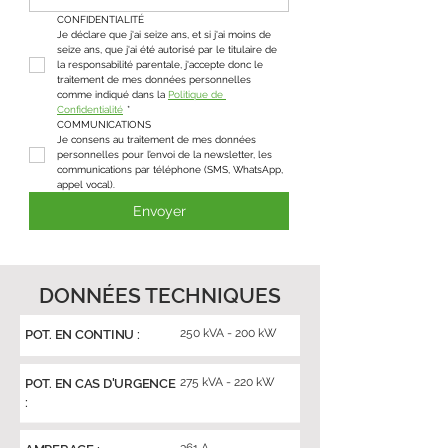
CONFIDENTIALITÉ
Je déclare que j'ai seize ans, et si j'ai moins de 
seize ans, que j'ai été autorisé par le titulaire de 
la responsabilité parentale, j'accepte donc le 
traitement de mes données personnelles 
comme indiqué dans la 
Politique de 
Confidentialité
*
COMMUNICATIONS
Je consens au traitement de mes données 
personnelles pour l’envoi de la newsletter, les 
communications par téléphone (SMS, WhatsApp, 
appel vocal).
Envoyer
DONNÉES TECHNIQUES
250 kVA - 200 kW
POT. EN CONTINU :
275 kVA - 220 kW
POT. EN CAS D'URGENCE
: