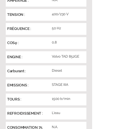
N.A.
AMPERAGE :
400/230 V
TENSION :
50 Hz
FRÉQUENCE :
0,8
COSφ :
Volvo TAD 852GE
ENGINE :
Diesel
Carburant :
STAGE IIIA
EMISSIONS :
1500 tr/min
TOURS :
L'eau
REFROIDISSEMENT :
N.A.
CONSOMMATION 75