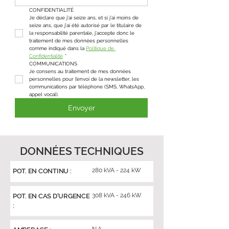
CONFIDENTIALITÉ
Je déclare que j'ai seize ans, et si j'ai moins de 
seize ans, que j'ai été autorisé par le titulaire de 
la responsabilité parentale, j'accepte donc le 
traitement de mes données personnelles 
comme indiqué dans la 
Politique de 
Confidentialité
*
COMMUNICATIONS
Je consens au traitement de mes données 
personnelles pour l’envoi de la newsletter, les 
communications par téléphone (SMS, WhatsApp, 
appel vocal).
Envoyer
DONNÉES TECHNIQUES
280 kVA - 224 kW
POT. EN CONTINU :
308 kVA - 246 kW
POT. EN CAS D'URGENCE
: