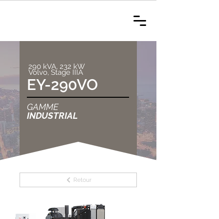
290 kVA, 232 kW
Volvo, Stage IIIA
EY-290VO
GAMME
INDUSTRIAL
Retour