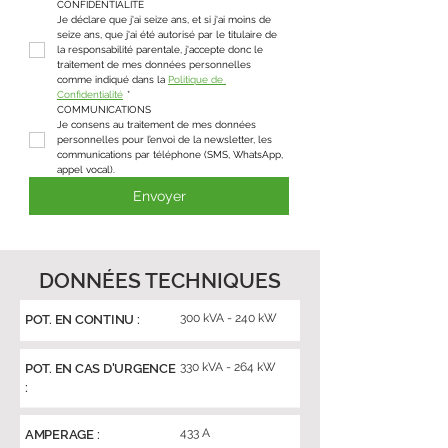
CONFIDENTIALITÉ
Je déclare que j'ai seize ans, et si j'ai moins de 
seize ans, que j'ai été autorisé par le titulaire de 
la responsabilité parentale, j'accepte donc le 
traitement de mes données personnelles 
comme indiqué dans la 
Politique de 
Confidentialité
*
COMMUNICATIONS
Je consens au traitement de mes données 
personnelles pour l’envoi de la newsletter, les 
communications par téléphone (SMS, WhatsApp, 
appel vocal).
Envoyer
DONNÉES TECHNIQUES
300 kVA - 240 kW
POT. EN CONTINU :
330 kVA - 264 kW
POT. EN CAS D'URGENCE
:
433 A
AMPERAGE :