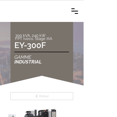
300 kVA, 240 kW
FPT Iveco, Stage IIIA
EY-300F
GAMME
INDUSTRIAL
Retour