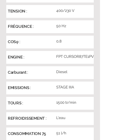
400/230 V
TENSION :
50 Hz
FRÉQUENCE :
0,8
COSφ :
FPT CURSOR87TE1PV
ENGINE :
Diesel
Carburant :
STAGE IIIA
EMISSIONS :
1500 tr/min
TOURS :
L'eau
REFROIDISSEMENT :
51 l/h
CONSOMMATION 75