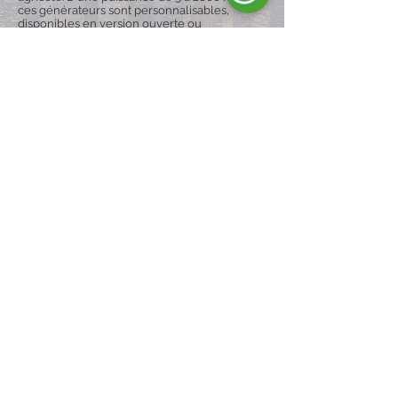
ces générateurs sont personnalisables,
disponibles en version ouverte ou
silencieuse, et peuvent être équipés de
chariots pour une plus grande mobilité,
garantissant ainsi la continuité du
fonctionnement même dans des conditions
difficiles.
Explorez la Gamme
ENERGY EST SYNONYME DE :
Qualité et fiabilité
Nous sommes une équipe spécialisée et
motivée qui produit et distribue des groupes
électrogènes sur le marché international,
garantissant qualité, fiabilité et
professionnalisme.
Innovation et créativité
Nous regardons vers l’avenir, en maintenant
créativité et solutions en phase avec notre