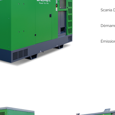
Scania 
Démarre
Émission