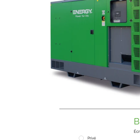
B
Écr
Privé