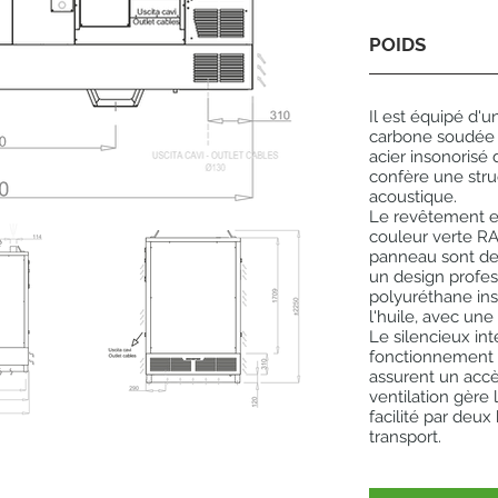
POIDS
Il est équipé d'u
carbone soudée 
acier insonorisé 
confère une stru
acoustique.
Le revêtement e
couleur verte RAL
panneau sont de 
un design profess
polyuréthane ins
l'huile, avec une
Le silencieux int
fonctionnement s
assurent un accè
ventilation gère l
facilité par deux 
transport.