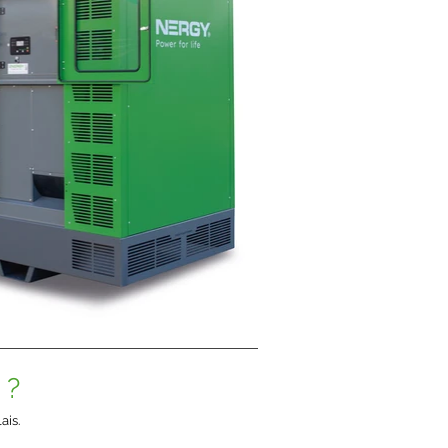
 ?
ais.