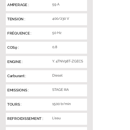
59 A
AMPERAGE :
400/230 V
TENSION :
50 Hz
FRÉQUENCE :
0,8
COSφ :
Y. 4TNV98T-ZGECS
ENGINE :
Diesel
Carburant :
STAGE IIIA
EMISSIONS :
1500 tr/min
TOURS :
L'eau
REFROIDISSEMENT :