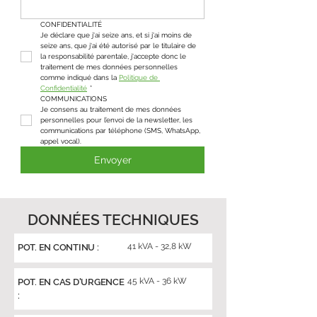
CONFIDENTIALITÉ
Je déclare que j'ai seize ans, et si j'ai moins de 
seize ans, que j'ai été autorisé par le titulaire de 
la responsabilité parentale, j'accepte donc le 
traitement de mes données personnelles 
comme indiqué dans la 
Politique de 
Confidentialité
*
COMMUNICATIONS
Je consens au traitement de mes données 
personnelles pour l’envoi de la newsletter, les 
communications par téléphone (SMS, WhatsApp, 
appel vocal).
Envoyer
DONNÉES TECHNIQUES
41 kVA - 32,8 kW
POT. EN CONTINU :
45 kVA - 36 kW
POT. EN CAS D'URGENCE
: