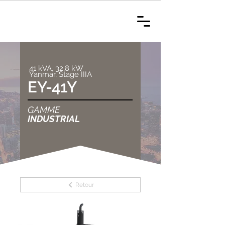
41 kVA, 32,8 kW
Yanmar, Stage IIIA
EY-41Y
GAMME
INDUSTRIAL
Retour