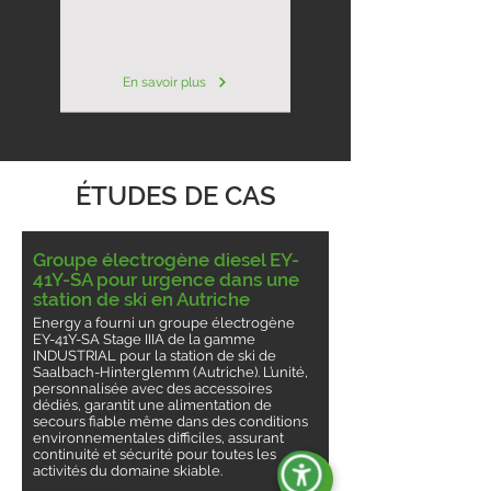
En savoir plus
ÉTUDES DE CAS
Groupe électrogène diesel EY-
41Y-SA pour urgence dans une
station de ski en Autriche
Energy a fourni un groupe électrogène
EY-41Y-SA Stage IIIA de la gamme
INDUSTRIAL pour la station de ski de
Saalbach-Hinterglemm (Autriche). L’unité,
personnalisée avec des accessoires
dédiés, garantit une alimentation de
secours fiable même dans des conditions
environnementales difficiles, assurant
continuité et sécurité pour toutes les
activités du domaine skiable.