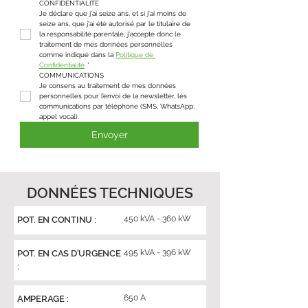
CONFIDENTIALITÉ
Je déclare que j'ai seize ans, et si j'ai moins de 
seize ans, que j'ai été autorisé par le titulaire de 
la responsabilité parentale, j'accepte donc le 
traitement de mes données personnelles 
comme indiqué dans la 
Politique de 
Confidentialité
*
COMMUNICATIONS
Je consens au traitement de mes données 
personnelles pour l’envoi de la newsletter, les 
communications par téléphone (SMS, WhatsApp, 
appel vocal).
Envoyer
DONNÉES TECHNIQUES
450 kVA - 360 kW
POT. EN CONTINU :
495 kVA - 396 kW
POT. EN CAS D'URGENCE
:
650 A
AMPERAGE :