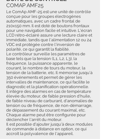
COMAP AMF25
Le ComAp AMF-25 est une unité de contrôle
conçue pour les groupes électrogènes
automatiques, avec un cadre frontal de
210x150 mm. Il est doté de boutons frontaux
pour une navigation facile et intuitive. L'écran
LCD rétro-éclairé assure une lecture claire et
immédiate, tandis que l'alimentation 12 ou 24
VDC est protégée contre l'inversion de
polarité, ce qui garantit la fiabilité.
Le contrôleur surveille les paramètres de
base tels que la tension (L1, L2, L3), la
fréquence, la puissance apparente, le
courant, le nombre de tours du moteur, la
tension de la batterie, etc. Il mémorise jusqu'à
350 événements et permet de gérer les
intervalles de maintenance, ce qui facilite le
diagnostic et la planification opérationnelle.
Il intègre des alarmes en cas de température
élevée du moteur, de faible pression d'huile,
de faible niveau de carburant, d'anomalies de
tension ou de fréquence, de non-démarrage,
de dépassement du courant maximal, etc.
Chaque alarme peut être configurée pour
déclencher l'arrêt du moteur.
Il est possible d'ajouter jusqu'à deux modules
de commande à distance en option, ce qui
accroît la polyvalence de l'appareil.