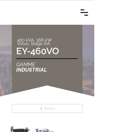
460 kVA, 368 kW
Volvo, Stage IIIA
EY-460VO
GAMME
INDUSTRIAL
Retour