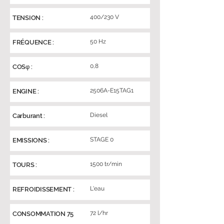
400/230 V
TENSION :
50 Hz
FRÉQUENCE :
0,8
COSφ :
2506A-E15TAG1
ENGINE :
Diesel
Carburant :
STAGE 0
EMISSIONS :
1500 tr/min
TOURS :
L'eau
REFROIDISSEMENT :
72 l/hr
CONSOMMATION 75