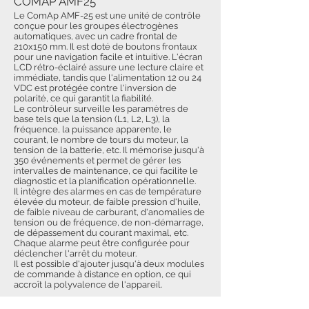
COMAP AMF25
Le ComAp AMF-25 est une unité de contrôle
conçue pour les groupes électrogènes
automatiques, avec un cadre frontal de
210x150 mm. Il est doté de boutons frontaux
pour une navigation facile et intuitive. L'écran
LCD rétro-éclairé assure une lecture claire et
immédiate, tandis que l'alimentation 12 ou 24
VDC est protégée contre l'inversion de
polarité, ce qui garantit la fiabilité.
Le contrôleur surveille les paramètres de
base tels que la tension (L1, L2, L3), la
fréquence, la puissance apparente, le
courant, le nombre de tours du moteur, la
tension de la batterie, etc. Il mémorise jusqu'à
350 événements et permet de gérer les
intervalles de maintenance, ce qui facilite le
diagnostic et la planification opérationnelle.
Il intègre des alarmes en cas de température
élevée du moteur, de faible pression d'huile,
de faible niveau de carburant, d'anomalies de
tension ou de fréquence, de non-démarrage,
de dépassement du courant maximal, etc.
Chaque alarme peut être configurée pour
déclencher l'arrêt du moteur.
Il est possible d'ajouter jusqu'à deux modules
de commande à distance en option, ce qui
accroît la polyvalence de l'appareil.