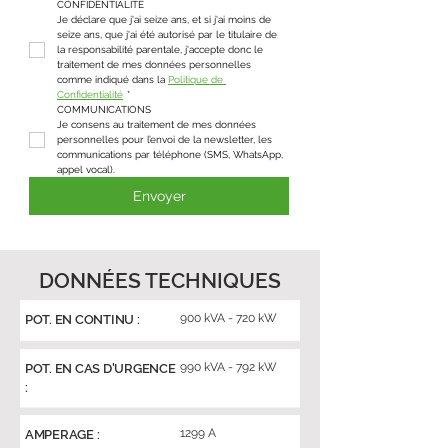
CONFIDENTIALITÉ
Je déclare que j'ai seize ans, et si j'ai moins de 
seize ans, que j'ai été autorisé par le titulaire de 
la responsabilité parentale, j'accepte donc le 
traitement de mes données personnelles 
comme indiqué dans la 
Politique de 
Confidentialité
*
COMMUNICATIONS
Je consens au traitement de mes données 
personnelles pour l’envoi de la newsletter, les 
communications par téléphone (SMS, WhatsApp, 
appel vocal).
Envoyer
DONNÉES TECHNIQUES
900 kVA - 720 kW
POT. EN CONTINU :
990 kVA - 792 kW
POT. EN CAS D'URGENCE
:
1299 A
AMPERAGE :