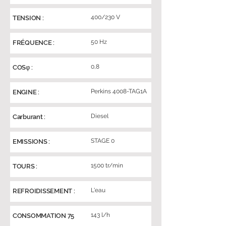
400/230 V
TENSION :
50 Hz
FRÉQUENCE :
0,8
COSφ :
Perkins 4008-TAG1A
ENGINE :
Diesel
Carburant :
STAGE 0
EMISSIONS :
1500 tr/min
TOURS :
L'eau
REFROIDISSEMENT :
143 l/h
CONSOMMATION 75