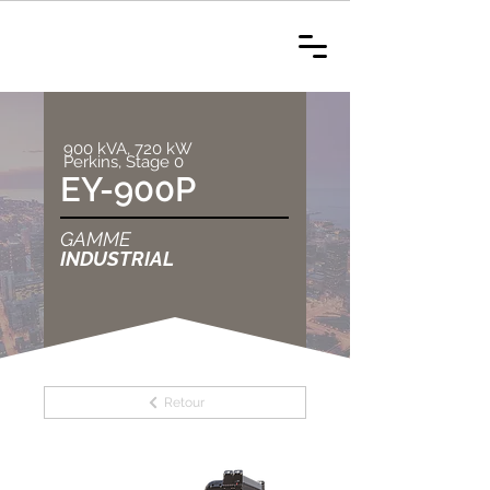
900 kVA, 720 kW
Perkins, Stage 0
EY-900P
GAMME
INDUSTRIAL
Retour