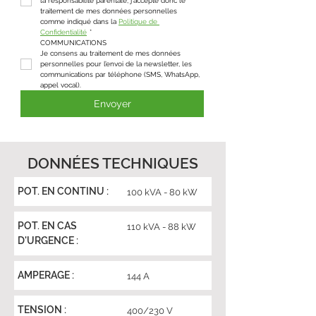
la responsabilité parentale, j'accepte donc le 
traitement de mes données personnelles 
comme indiqué dans la 
Politique de 
Confidentialité
*
COMMUNICATIONS
Je consens au traitement de mes données 
personnelles pour l’envoi de la newsletter, les 
communications par téléphone (SMS, WhatsApp, 
appel vocal).
Envoyer
DONNÉES TECHNIQUES
POT. EN CONTINU :
100 kVA - 80 kW
POT. EN CAS
110 kVA - 88 kW
D'URGENCE :
AMPERAGE :
144 A
TENSION :
400/230 V