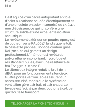
POIDS
N.A.
Il est équipé d'un cadre autoportant en tôle
d'acier au carbone soudée électriquement et
d'une enceinte en acier insonorisé de 1,5 à 4,5
mm d'épaisseur, ce qui lui confère une
structure solide et une excellente isolation
acoustique.
Le revêtement extérieur en poudre époxy est
de couleur verte RAL6017, tandis que le toit,
la base et le panneau sont de couleur grise
RAL7012, ce qui garantit un design
professionnel. L'intérieur est revêtu de
polyuréthane insonorisant, hydrofuge et
résistant aux huiles, avec une résistance au
feu EN13501-1, classe B.
Le silencieux intégré réduit le bruit de 35
dB(A) pour un fonctionnement silencieux.
Quatre portes verrouillables assurent un
accès sécurisé, tandis que le système de
ventilation gère l'air frais et l'air chaud. Le
levage est facilité par deux boulons à œil, ce
qui facilite le transport.
TÉLÉCHARGER LA FICHE TECHNIQUE