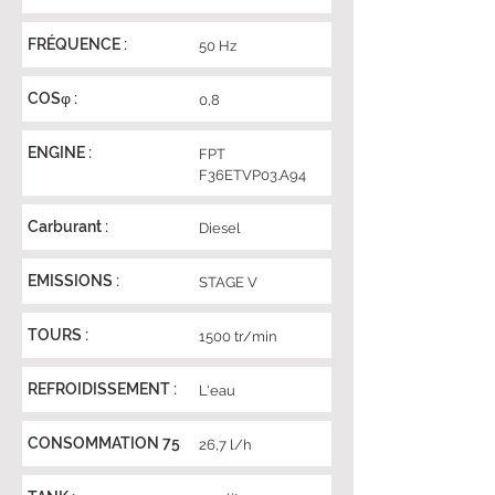
FRÉQUENCE :
50 Hz
COSφ :
0,8
ENGINE :
FPT
F36ETVP03.A94
Carburant :
Diesel
EMISSIONS :
STAGE V
TOURS :
1500 tr/min
REFROIDISSEMENT :
L'eau
CONSOMMATION 75
26,7 l/h