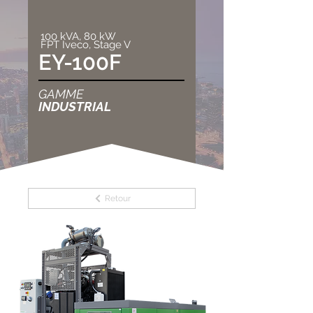
100 kVA, 80 kW
FPT Iveco, Stage V
EY-100F
GAMME
INDUSTRIAL
Retour